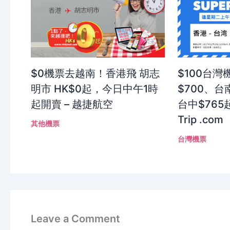
$0機票去越南！香港飛 胡志
$100台
明市 HK$0起，今日中午1時
$700、台南
起開賣 – 越捷航空
台中$765
Trip .com
其他機票
台灣機票
Leave a Comment