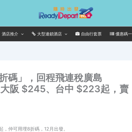
酒店推介
大型連鎖酒店
自由行套票
優惠碼
＋8折碼」，回程飛連稅廣島
、大阪 $245、台中 $223起，賣
82起，仲可用埋8折碼，12月出發。