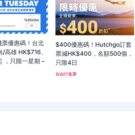
灣機票優惠碼！台北
$400優惠碼！Hutchgo訂套
/高雄 HK$716、
票減HK$400，名額500個，
起 ，只限一星期 –
只限4日
自由行套票