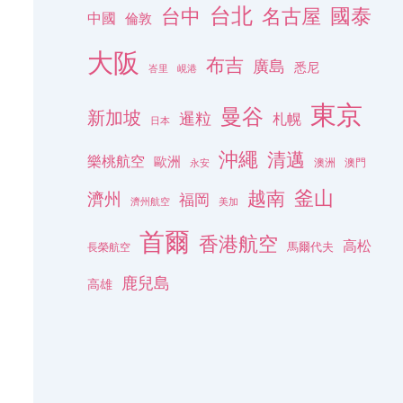
台北
名古屋
國泰
台中
中國
倫敦
大阪
布吉
廣島
悉尼
峇里
峴港
東京
曼谷
新加坡
暹粒
札幌
日本
沖繩
清邁
樂桃航空
歐洲
澳洲
澳門
永安
釜山
越南
濟州
福岡
濟州航空
美加
首爾
香港航空
高松
長榮航空
馬爾代夫
鹿兒島
高雄