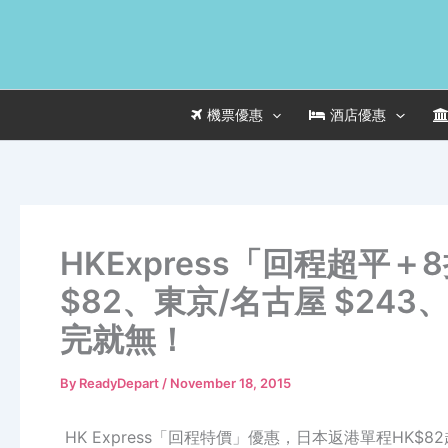
Skip
to
content
機票優惠
酒店優惠
HKExpress「回程超平
$82、東京/名古屋 $243
完就無！
By
ReadyDepart
/
November 18, 2015
HK Express「回程特價」優惠，日本返港單程HK$