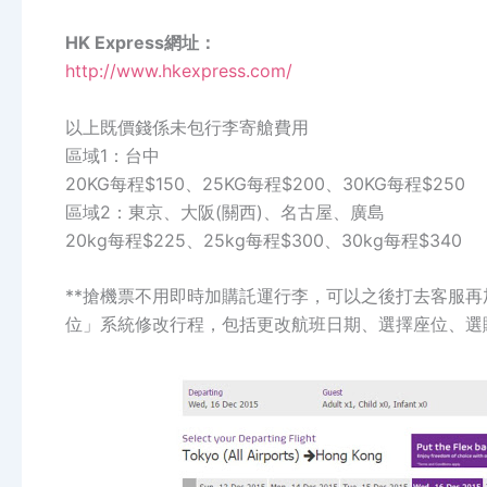
HK Express網址：
http://www.hkexpress.com/
以上既價錢係未包行李寄艙費用
區域1：台中
20KG每程$150、25KG每程$200、30KG每程$250
區域2：東京、大阪(關西)、名古屋、廣島
20kg每程$225、25kg每程$300、30kg每程$340
**搶機票不用即時加購託運行李，可以之後打去客服再加
位」系統修改行程，包括更改航班日期、選擇座位、選