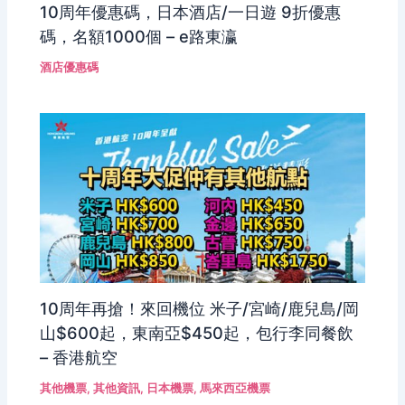
10周年優惠碼，日本酒店/一日遊 9折優惠
碼，名額1000個 – e路東瀛
酒店優惠碼
10周年再搶！來回機位 米子/宮崎/鹿兒島/岡
山$600起，東南亞$450起，包行李同餐飲
– 香港航空
其他機票
,
其他資訊
,
日本機票
,
馬來西亞機票