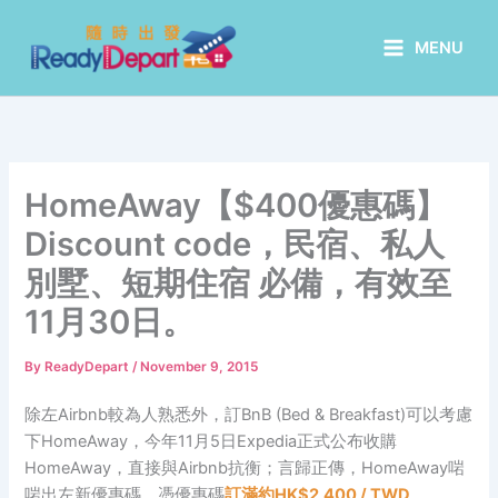
Skip
to
MENU
content
HomeAway【$400優惠碼】
Discount code，民宿、私人
別墅、短期住宿 必備，有效至
11月30日。
By
ReadyDepart
/
November 9, 2015
除左Airbnb較為人熟悉外，訂BnB (Bed & Breakfast)可以考慮
下HomeAway，今年11月5日Expedia正式公布收購
HomeAway，直接與Airbnb抗衡；言歸正傳，HomeAway啱
啱出左新優惠碼，憑優惠碼
訂滿約HK$2,400 / TWD