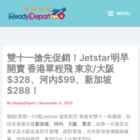
Skip
to
MENU
content
雙十一搶先促銷！Jetstar明早
開賣 香港單程飛 東京/大阪
$328、河內$99、新加坡
$288！
By
ReadyDepart
/
November 8, 2015
聽朝(星期一)10點Jetstar 捷星航空 將會有雙十一前優惠，包
括有香港出發
新加坡
、
河內
、
大阪
、
東京
，如果一月激安去
東京及大阪或者四月賞櫻，絕對要搶，另外新加坡價錢就麻
麻，河內就最抵，來回計比上次再平$50。