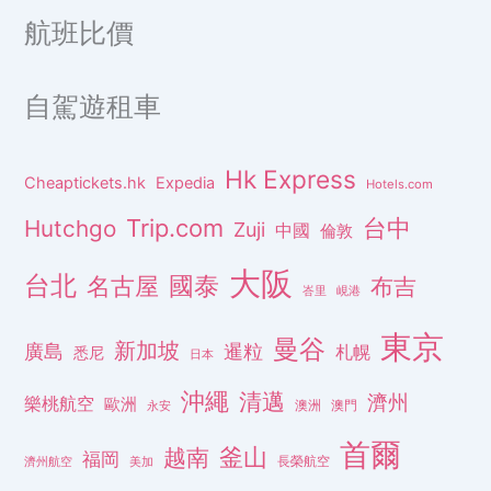
航班比價
自駕遊租車
Hk Express
Cheaptickets.hk
Expedia
Hotels.com
Trip.com
台中
Hutchgo
Zuji
中國
倫敦
大阪
台北
名古屋
國泰
布吉
峇里
峴港
東京
曼谷
新加坡
廣島
暹粒
札幌
悉尼
日本
沖繩
清邁
濟州
樂桃航空
歐洲
澳洲
澳門
永安
首爾
釜山
越南
福岡
長榮航空
濟州航空
美加