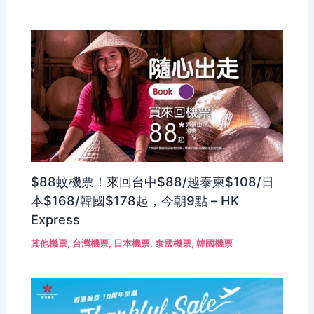
$88蚊機票！來回台中$88/越泰柬$108/日
本$168/韓國$178起，今朝9點 – HK
Express
其他機票
,
台灣機票
,
日本機票
,
泰國機票
,
韓國機票