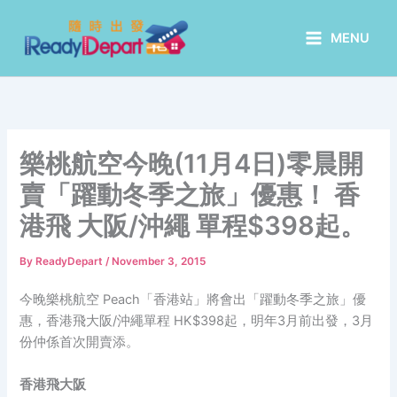
Skip
to
MENU
content
樂桃航空今晚(11月4日)零晨開
賣「躍動冬季之旅」優惠！ 香
港飛 大阪/沖繩 單程$398起。
By
ReadyDepart
/
November 3, 2015
今晚樂桃航空 Peach「香港站」將會出「躍動冬季之旅」優
惠，香港飛大阪/沖繩單程 HK$398起，明年3月前出發，3月
份仲係首次開賣添。
香港飛大阪