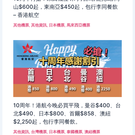
山$600起，東南亞$450起，包行李同餐飲
– 香港航空
其他機票
,
其他資訊
,
日本機票
,
馬來西亞機票
10周年！港航今晚必買平飛，曼谷$400、台
北$490、日本$800、首爾$858、澳紐
$2,250起，包行李同餐飲。
其他資訊
,
台灣機票
,
日本機票
,
泰國機票
,
澳紐機票