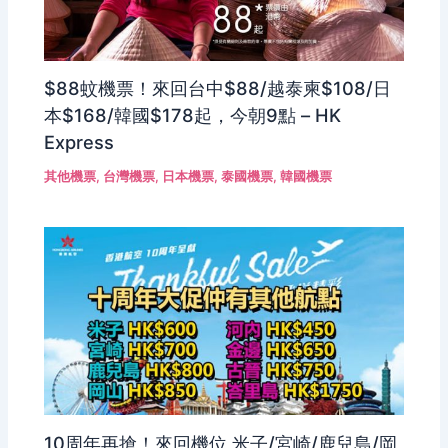
$88蚊機票！來回台中$88/越泰柬$108/日
本$168/韓國$178起，今朝9點 – HK
Express
其他機票
,
台灣機票
,
日本機票
,
泰國機票
,
韓國機票
10周年再搶！來回機位 米子/宮崎/鹿兒島/岡