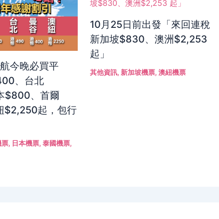
10月25日前出發「來回連稅
新加坡$830、澳洲$2,253
起」
港航今晚必買平
其他資訊
,
新加坡機票
,
澳紐機票
400、台北
本$800、首爾
紐$2,250起，包行
機票
,
日本機票
,
泰國機票
,