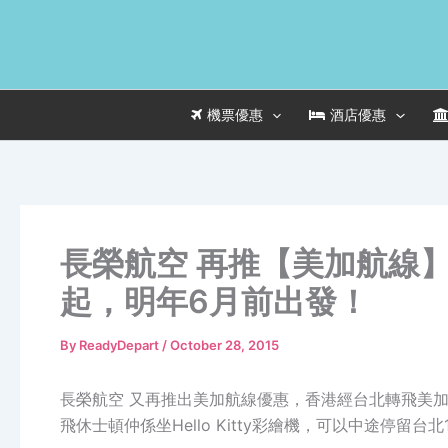
Skip
to
content
機票優惠
酒店優惠
長榮航空 再推【美加航線】
起，明年6月前出發！
By
ReadyDepart
/
October 28, 2015
長榮航空 又再推出美加航線優惠，香港經台北轉飛美加來
飛休士頓仲係坐Hello Kitty彩繪機，可以中途停留台北