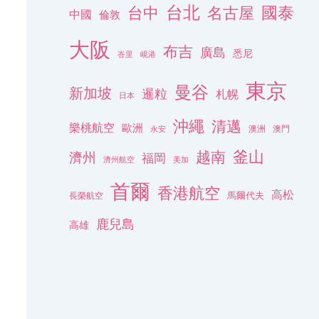
台北
名古屋
國泰
台中
中國
倫敦
大阪
布吉
廣島
悉尼
峇里
峴港
東京
曼谷
新加坡
暹粒
札幌
日本
沖繩
清邁
樂桃航空
歐洲
澳洲
澳門
永安
釜山
越南
濟州
福岡
濟州航空
美加
首爾
香港航空
高松
長榮航空
馬爾代夫
鹿兒島
高雄