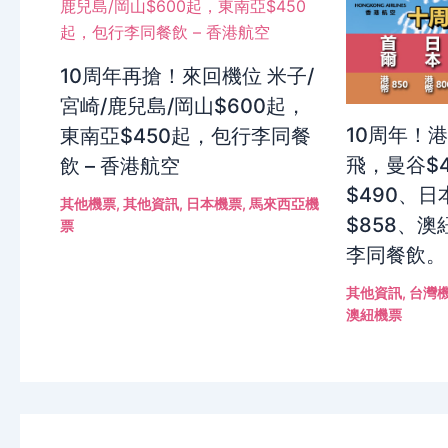
10周年再搶！來回機位 米子/
宮崎/鹿兒島/岡山$600起，
10周年！
東南亞$450起，包行李同餐
飛，曼谷$
飲 – 香港航空
$490、日
其他機票
,
其他資訊
,
日本機票
,
馬來西亞機
$858、澳
票
李同餐飲。
其他資訊
,
台灣
澳紐機票