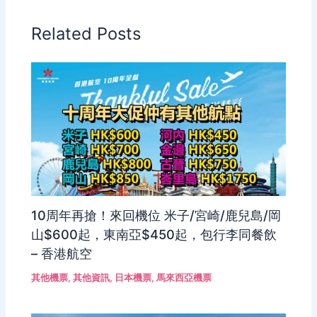
Related Posts
10周年再搶！來回機位 米子/宮崎/鹿兒島/岡
山$600起，東南亞$450起，包行李同餐飲
– 香港航空
其他機票
,
其他資訊
,
日本機票
,
馬來西亞機票