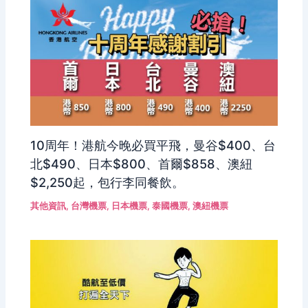
10周年！港航今晚必買平飛，曼谷$400、台
北$490、日本$800、首爾$858、澳紐
$2,250起，包行李同餐飲。
其他資訊
,
台灣機票
,
日本機票
,
泰國機票
,
澳紐機票