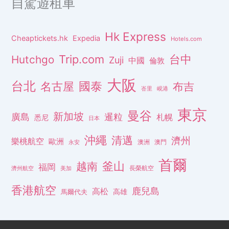
自駕遊租車
Hk Express
Cheaptickets.hk
Expedia
Hotels.com
Trip.com
台中
Hutchgo
Zuji
中國
倫敦
大阪
台北
名古屋
國泰
布吉
峇里
峴港
東京
曼谷
新加坡
廣島
暹粒
札幌
悉尼
日本
沖繩
清邁
濟州
樂桃航空
歐洲
澳洲
澳門
永安
首爾
釜山
越南
福岡
長榮航空
濟州航空
美加
香港航空
鹿兒島
高松
高雄
馬爾代夫