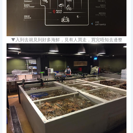
▼入到去就見到好多海鮮，見有人買走，買完唔知去邊整