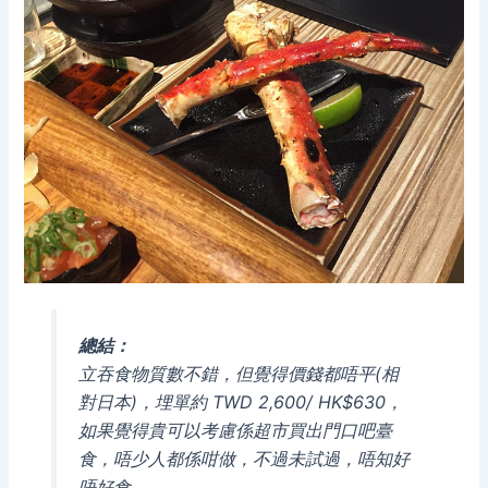
總結：
立吞食物質數不錯，但覺得價錢都唔平(相
對日本)，埋單約 TWD 2,600/ HK$630，
如果覺得貴可以考慮係超市買出門口吧臺
食，唔少人都係咁做，不過未試過，唔知好
唔好食。