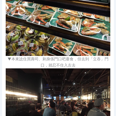
▼本來諗住買壽司、刺身係門口
吧臺
食，但去到「立吞」門
口，就忍不住入左去