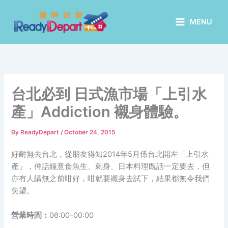
Skip
to
MENU
content
台北必到 日式漁市場「上引水
產」Addiction 襯身體驗。
By
ReadyDepart
/
October 24, 2015
好耐無去台北，從朋友得知2014年5月係台北開左「上引水
產」，仲話鐘意食魚生、刺身、日本料理既話一定要去，但
亦有人講無之前咁好，咁就要襯身去試下，結果都無令我們
失望。
營業時間：
06:00–00:00