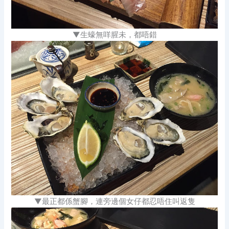
▼生蠔無咩腥未，都唔錯
▼最正都係蟹腳，連旁邊個女仔都忍唔住叫返隻