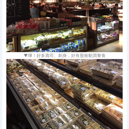
▼嘩！好多壽司、刺身，好有股衝動買黎食