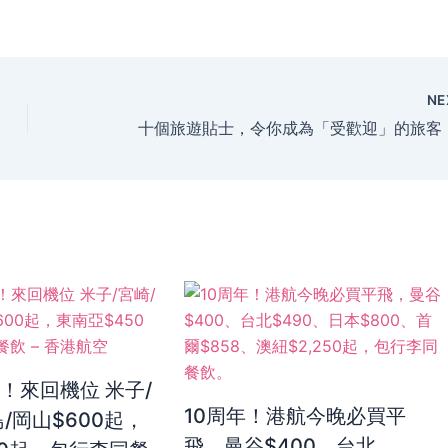
NE
！來回機位 米子/
10周年！港航今晚必買平
/岡山$600起，
飛，曼谷$400、台北