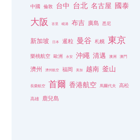
台北
名古屋
國泰
台中
中國
倫敦
大阪
布吉
廣島
悉尼
峇里
峴港
東京
曼谷
新加坡
暹粒
札幌
日本
沖繩
清邁
樂桃航空
歐洲
澳洲
澳門
永安
釜山
越南
濟州
福岡
濟州航空
美加
首爾
香港航空
高松
長榮航空
馬爾代夫
鹿兒島
高雄