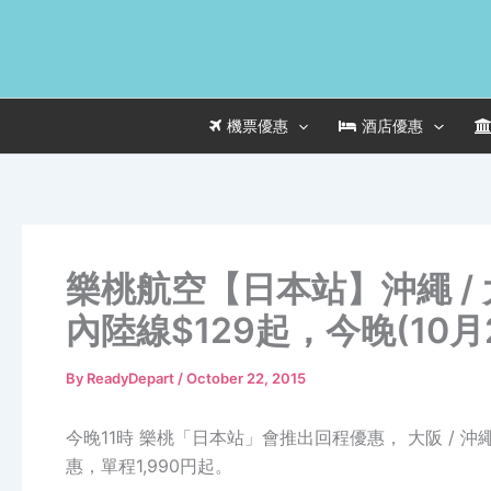
Skip
to
content
機票優惠
酒店優惠
樂桃航空【日本站】沖繩 / 大
內陸線$129起，今晚(10月
By
ReadyDepart
/
October 22, 2015
今晚11時 樂桃「日本站」會推出回程優惠， 大阪 / 
惠，單程1,990円起。