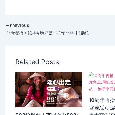
PREVIOUS
Ctrip都有！記得今晚12點HKExpress【2歲紀念】香港飛廣島、釜山、首爾 單程HK$22。
Related Posts
10周年再搶
宮崎/鹿兒島