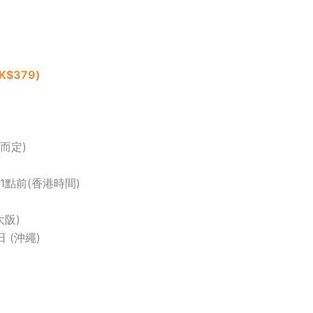
$379)
位而定)
11點前(香港時間)
大阪)
日 (沖繩)