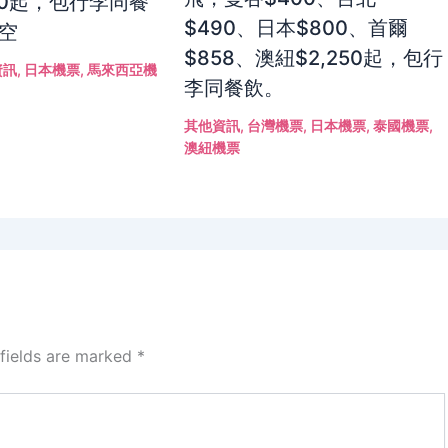
50起，包行李同餐
$490、日本$800、首爾
航空
$858、澳紐$2,250起，包行
資訊
,
日本機票
,
馬來西亞機
李同餐飲。
其他資訊
,
台灣機票
,
日本機票
,
泰國機票
,
澳紐機票
 fields are marked
*