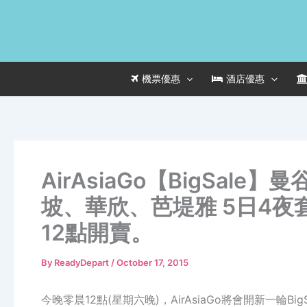
Skip
to
content
機票優惠
酒店優惠
AirAsiaGo【BigSa
坡、華欣、芭堤雅 5日4夜套
12點開賣。
By
ReadyDepart
/
October 17, 2015
今晚零晨12點(星期六晚)，AirAsiaGo將會開新一輪Bi