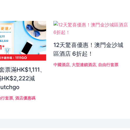
12天驚喜優惠！澳門金沙城
區酒店 6折起！
中國酒店
,
大型連鎖酒店
,
自由行套票
！套票滿HK$1,111、
HK$2,222減
Hutchgo
由行套票
,
酒店優惠碼