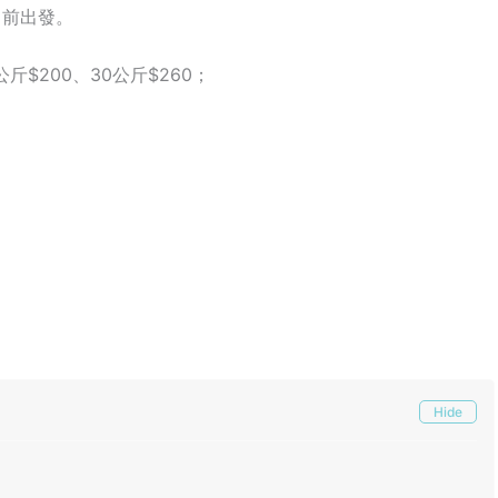
0月前出發。
斤$200、30公斤$260；
Hide