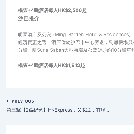
機票+4晚酒店每人HK$2,506起
沙巴推介
明園酒店及公寓 (Ming Garden Hotel & Residences)
經濟實惠之選，酒店位於沙巴市中心旁邊，到離機場只有
分鐘，離Suria Sabah大型商場及公眾碼頭約10分鐘車
機票+4晚酒店每人HK$1,912起
PREVIOUS
第三撃【2歲紀念】HKExpress，又$22，有峴港、東京、寧波，今晚(10月18日)零晨搶呀。