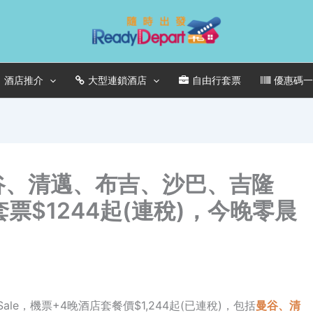
酒店推介
大型連鎖酒店
自由行套票
優惠碼
le】曼谷、清邁、布吉、沙巴、吉隆
票$1244起(連稅)，今晚零晨
gSale，機票+4晚酒店套餐價$1,244起(已連稅)，包括
曼谷、
清