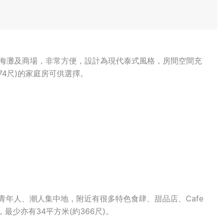
至海灘及商場，非常方便，設計為現代泰式風格，房間空間充
474尺)的家庭房可供選擇。
，很多青年人、潮人集中地，附近有很多特色食肆、甜品店、Cafe
最少亦有34平方米(約366尺)。