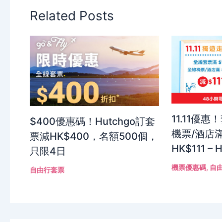
Related Posts
11.11優惠
$400優惠碼！Hutchgo訂套
機票/酒店滿
票減HK$400，名額500個，
HK$111 – 
只限4日
機票優惠碼
,
自
自由行套票