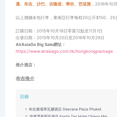
邁、
布吉、
沙巴、
吉隆坡、
華欣、芭堤雅
，2016年1
以上價錢未包行李，東南亞行李每程20公斤$150、25公
訂購日期：2015年10月18日零晨12點至11月1日
出發日期：2015年10月20日至2016年10月29日
AirAsiaGo Big Sale網址：
https://www.airasiago.com.hk/hongkongpackage
推介酒店：
布吉推介
目錄
布吉廣場蒂瓦娜酒店 Deevana Plaza Phuket
1
清邁譚易思廷酒店 Eastin Tan Hotel Chiang Mai
2