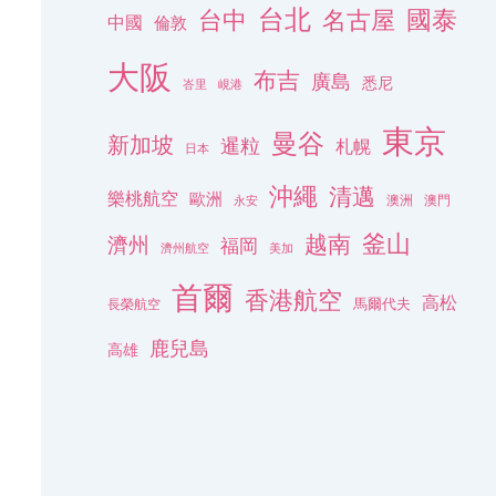
台北
名古屋
國泰
台中
中國
倫敦
大阪
布吉
廣島
悉尼
峇里
峴港
東京
曼谷
新加坡
暹粒
札幌
日本
沖繩
清邁
樂桃航空
歐洲
澳洲
澳門
永安
釜山
越南
濟州
福岡
濟州航空
美加
首爾
香港航空
高松
長榮航空
馬爾代夫
鹿兒島
高雄