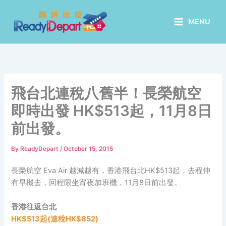
Skip
to
MENU
content
飛台北連稅八舊半！長榮航空
即時出發 HK$513起，11月8日
前出發。
By
ReadyDepart
/
October 15, 2015
長榮航空 Eva Air 越減越有，香港飛台北HK$513起，去程仲
有早機去，回程限坐宵夜加班機，11月8日前出發。
香港往返台北
HK$513起(連稅
HK
$852)