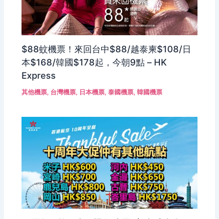
$88蚊機票！來回台中$88/越泰柬$108/日
本$168/韓國$178起，今朝9點 – HK
Express
其他機票
,
台灣機票
,
日本機票
,
泰國機票
,
韓國機票