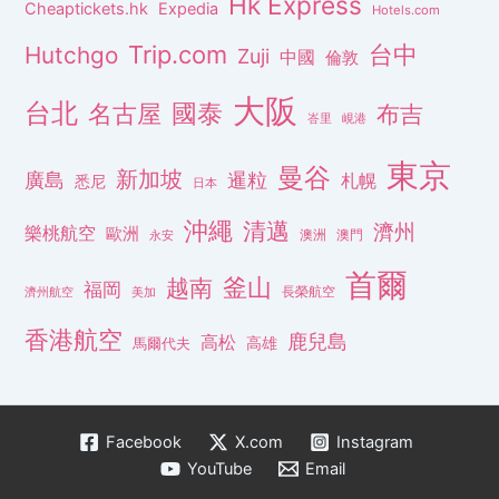
Hk Express
Cheaptickets.hk
Expedia
Hotels.com
Trip.com
台中
Hutchgo
Zuji
中國
倫敦
大阪
台北
名古屋
國泰
布吉
峇里
峴港
東京
曼谷
新加坡
廣島
暹粒
札幌
悉尼
日本
沖繩
清邁
濟州
樂桃航空
歐洲
澳洲
澳門
永安
首爾
釜山
越南
福岡
長榮航空
濟州航空
美加
香港航空
鹿兒島
高松
高雄
馬爾代夫
Facebook
X.com
Instagram
YouTube
Email