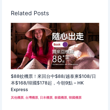
Related Posts
$88蚊機票！來回台中$88/越泰柬$108/日
本$168/韓國$178起，今朝9點 – HK
Express
其他機票
,
台灣機票
,
日本機票
,
泰國機票
,
韓國機票