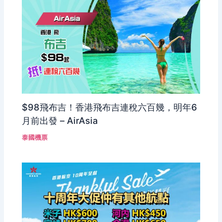
$98飛布吉！香港飛布吉連稅六百幾，明年6
月前出發 – AirAsia
泰國機票