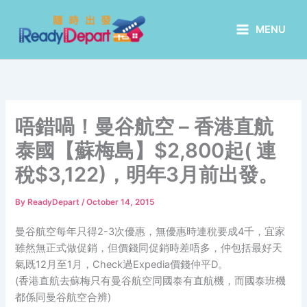
Skip
to
MENU
content
唔錯喎！曼谷航空 – 香港直航
泰國【蘇梅島】$2,800起( 連
稅$3,122)，明年3月前出發。
By
ReadyDepart
/
October 14, 2015
曼谷航空每年只得2-3次優惠，無優惠時連稅要成4千，宜家
雖然無正式做促銷，但價錢同促銷時差唔多，仲包括最好天
氣既12月至1月，Check過Expedia價錢仲平D。
(香港直航去蘇梅只有曼谷航空同國泰有直航機，而國泰班機
都係同曼谷航空合辨)