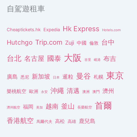
自駕遊租車
Hk Express
Cheaptickets.hk
Expedia
Hotels.com
Trip.com
台中
Hutchgo
Zuji
中國
倫敦
大阪
台北
名古屋
國泰
布吉
峇里
峴港
東京
曼谷
新加坡
廣島
暹粒
札幌
悉尼
日本
沖繩
清邁
濟州
樂桃航空
歐洲
澳洲
澳門
永安
首爾
釜山
越南
福岡
長榮航空
濟州航空
美加
香港航空
鹿兒島
高松
高雄
馬爾代夫