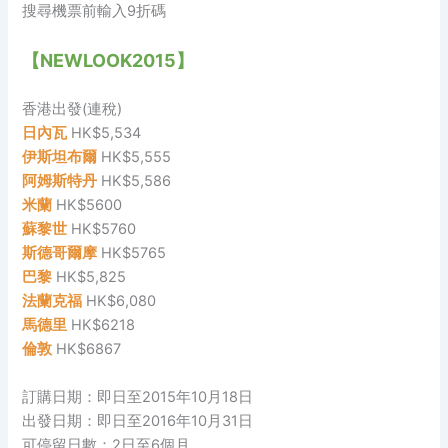
搜尋機票前輸入9折碼
【NEWLOOK2015】
香港出發(連稅)
日內瓦
HK$5,534
伊斯坦布爾
HK$5,555
阿姆斯特丹
HK$5,586
米蘭
HK$5600
蘇黎世
HK$5760
斯德哥爾摩
HK$5765
巴黎
HK$5,825
法蘭克福
HK$6,080
馬德里
HK$6218
倫敦
HK$6867
訂購日期：即日至2015年10月18日
出發日期：即日至2016年10月31日
可停留日數：2日至6個月