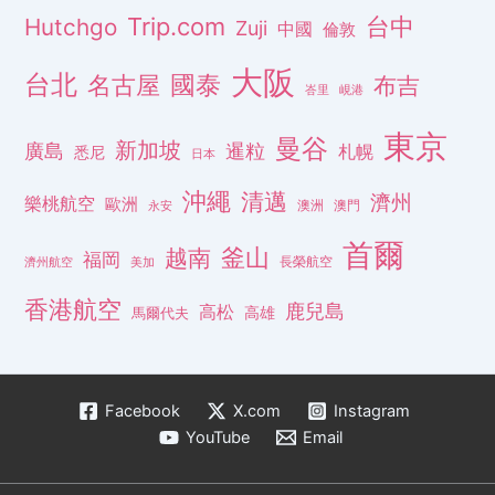
Trip.com
台中
Hutchgo
Zuji
中國
倫敦
大阪
台北
名古屋
國泰
布吉
峇里
峴港
東京
曼谷
新加坡
廣島
暹粒
札幌
悉尼
日本
沖繩
清邁
濟州
樂桃航空
歐洲
澳洲
澳門
永安
首爾
釜山
越南
福岡
長榮航空
濟州航空
美加
香港航空
鹿兒島
高松
高雄
馬爾代夫
Facebook
X.com
Instagram
YouTube
Email