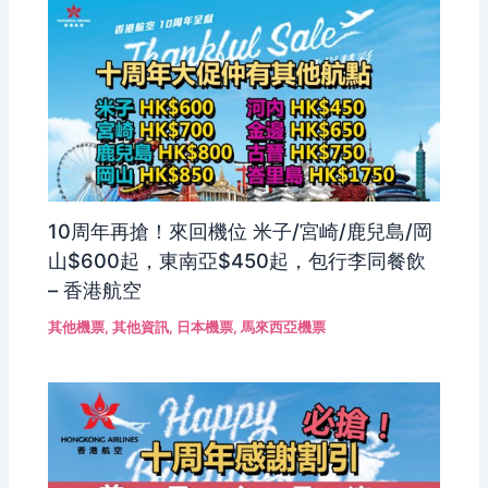
10周年再搶！來回機位 米子/宮崎/鹿兒島/岡
山$600起，東南亞$450起，包行李同餐飲
– 香港航空
其他機票
,
其他資訊
,
日本機票
,
馬來西亞機票