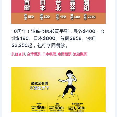
10周年！港航今晚必買平飛，曼谷$400、台
北$490、日本$800、首爾$858、澳紐
$2,250起，包行李同餐飲。
其他資訊
,
台灣機票
,
日本機票
,
泰國機票
,
澳紐機票