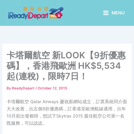
Skip
to
MENU
content
卡塔爾航空 新LOOK【9折優惠
碼】，香港飛歐洲 HK$5,534
起(連稅)，限時7日！
By
ReadyDepart
/
October 12, 2015
卡塔爾航空 Qatar Airways 慶祝新網站成立，訂票系統同介面
大大改善，出左個9折優惠碼，訂香港至歐洲航線適用，出年
10月前出發都得，想試下Skytrax 2015 最佳航空公司第一名
既服務，可以諗諗。