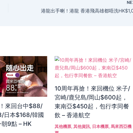
NE
10周年再搶！來回機位 米子/
宮崎/鹿兒島/岡山$600起，
！來回台中$88/
東南亞$450起，包行李同餐
8/日本$168/韓國
飲 – 香港航空
朝9點 – HK
其他機票
,
其他資訊
,
日本機票
,
馬來西亞機
票