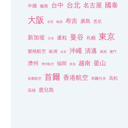
台北
名古屋
國泰
台中
中國
倫敦
大阪
布吉
廣島
悉尼
峇里
峴港
東京
曼谷
新加坡
暹粒
札幌
日本
沖繩
清邁
樂桃航空
歐洲
澳洲
澳門
永安
釜山
越南
濟州
福岡
濟州航空
美加
首爾
香港航空
高松
長榮航空
馬爾代夫
鹿兒島
高雄