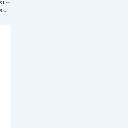
XT
港龍出手喇！港龍 香港飛高雄都唔洗HK$1,000，11月前出發。