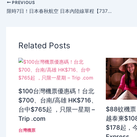
PREVIOUS
限時7日！日本春秋航空 日本內陸線單程【737円】起 東京(成田)飛 高松 、廣島、佐賀 ，明早開賣！
Related Posts
$100台灣機票優惠碼！台北
$700、台南/高雄 HK$716、
$88蚊機票
台中$765起 ，只限一星期 –
越泰柬$10
Trip .com
$178起，今
台灣機票
Express