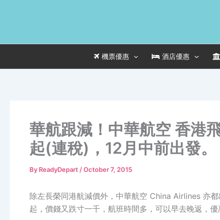
Skip
to
content
機票優惠
酒店優惠
華航跟減！中華航空 香港飛 台
起(連稅)，12月中前出發。
By
ReadyDepart
/
October 7, 2015
除左長榮同港航減價外，中華航空 China Airlines 亦
起，價錢又跌寸一千，航班時間多，可以早去晚返，優惠同