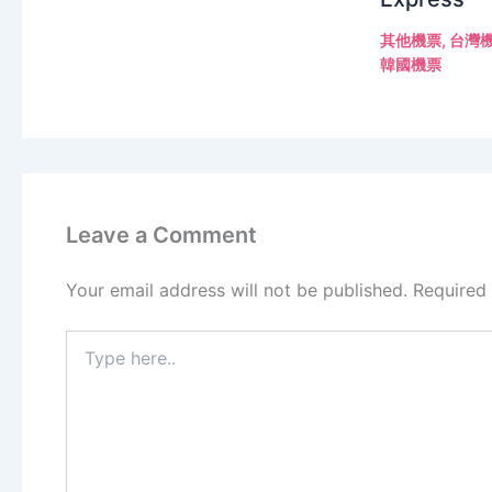
其他機票
,
台灣
韓國機票
Leave a Comment
Your email address will not be published.
Required
Type
here..