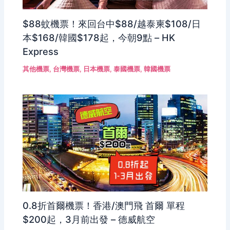
$88蚊機票！來回台中$88/越泰柬$108/日
本$168/韓國$178起，今朝9點 – HK
Express
其他機票
,
台灣機票
,
日本機票
,
泰國機票
,
韓國機票
0.8折首爾機票！香港/澳門飛 首爾 單程
$200起，3月前出發 – 德威航空