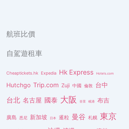
航班比價
自駕遊租車
Hk Express
Cheaptickets.hk
Expedia
Hotels.com
Trip.com
台中
Hutchgo
Zuji
中國
倫敦
大阪
台北
名古屋
國泰
布吉
峇里
峴港
東京
曼谷
新加坡
廣島
暹粒
札幌
悉尼
日本