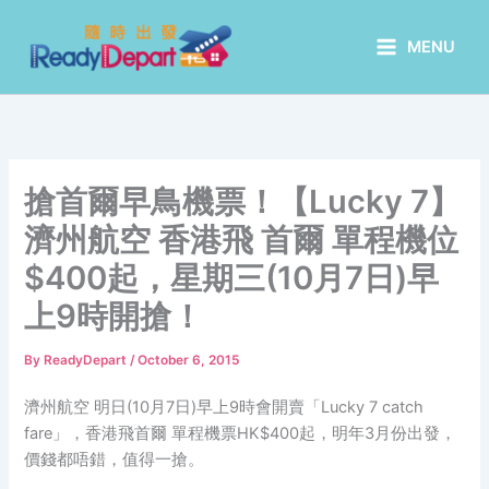
Skip
to
MENU
content
搶首爾早鳥機票！【Lucky 7】
濟州航空 香港飛 首爾 單程機位
$400起，星期三(10月7日)早
上9時開搶！
By
ReadyDepart
/
October 6, 2015
濟州航空 明日(10月7日)早上9時會開賣「Lucky 7 catch
fare」，香港飛首爾 單程機票HK$400起，明年3月份出發，
價錢都唔錯，值得一搶。