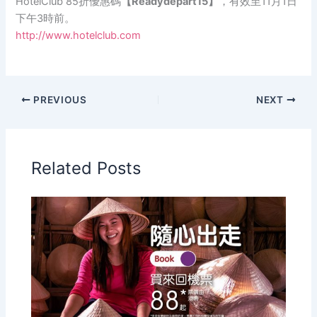
HotelClub 85折優惠碼
【Readydepart15】
，有效至11月1日
下午3時前。
http://www.hotelclub.com
PREVIOUS
NEXT
Related Posts