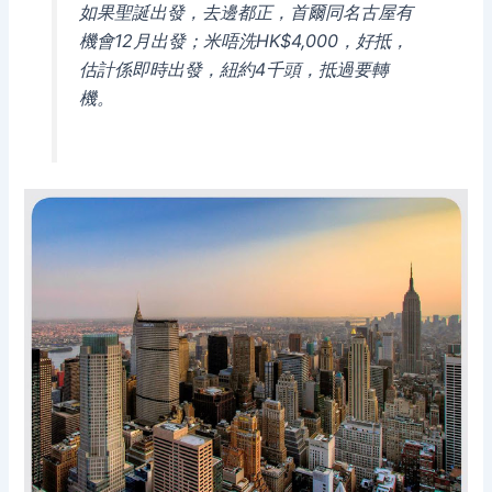
如果聖誕出發，去邊都正，首爾同名古屋有
機會12月出發；米唔洗HK$4,000，好抵，
估計係即時出發，紐約4千頭，抵過要轉
機。