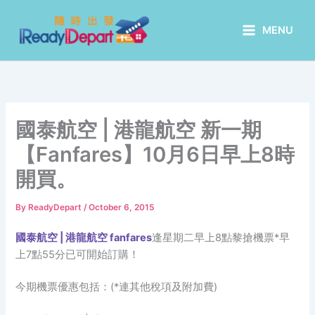
Skip
to
MENU
content
國泰航空 | 港龍航空 新一期
【Fanfares】10月6日早上8時
開買。
By
ReadyDepart
/
October 6, 2015
國泰航空 | 港龍航空 fanfares
逢星期二早上8點黎搶機票*早
上7點55分已可開始訂購！
今期機票優惠包括：(*連其他稅項及附加費)