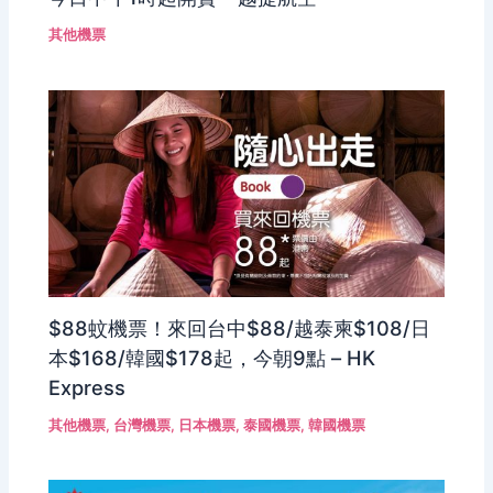
其他機票
$88蚊機票！來回台中$88/越泰柬$108/日
本$168/韓國$178起，今朝9點 – HK
Express
其他機票
,
台灣機票
,
日本機票
,
泰國機票
,
韓國機票