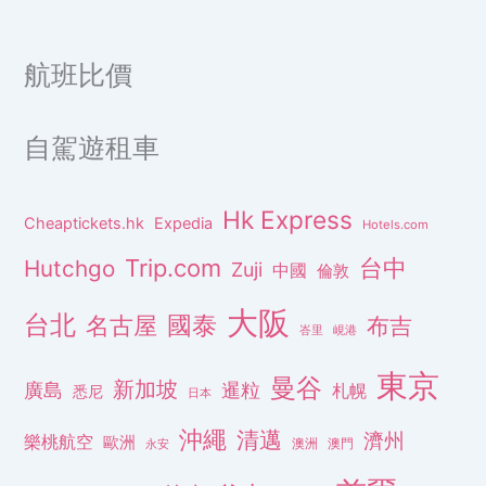
航班比價
自駕遊租車
Hk Express
Cheaptickets.hk
Expedia
Hotels.com
Trip.com
台中
Hutchgo
Zuji
中國
倫敦
大阪
台北
名古屋
國泰
布吉
峇里
峴港
東京
曼谷
新加坡
廣島
暹粒
札幌
悉尼
日本
沖繩
清邁
濟州
樂桃航空
歐洲
澳洲
澳門
永安