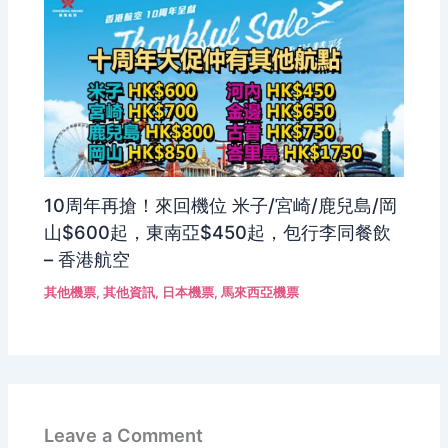
10周年再搶！來回機位 米子/宮崎/鹿兒島/岡
山$600起，東南亞$450起，包行李同餐飲
– 香港航空
其他機票
,
其他資訊
,
日本機票
,
馬來西亞機票
Leave a Comment