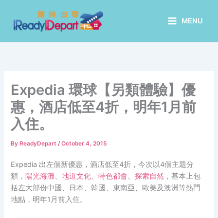
Skip
to
MENU
content
Expedia 環球【另類體驗】優
惠，酒店低至4折，明年1月前
入住。
By
ReadyDepart
/
October 4, 2015
Expedia 出左個新優惠，酒店低至4折，今次以4個主題分
類，
陽光海灘
、
地道文化
、
特色都會
、
探索自然
，基本上包
括左大部份中國、日本、韓國、東南亞、歐美及澳洲等熱門
地點，明年1月前入住。