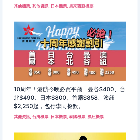
其他機票
,
其他資訊
,
日本機票
,
馬來西亞機票
10周年！港航今晚必買平飛，曼谷$400、台
北$490、日本$800、首爾$858、澳紐
$2,250起，包行李同餐飲。
其他資訊
,
台灣機票
,
日本機票
,
泰國機票
,
澳紐機票