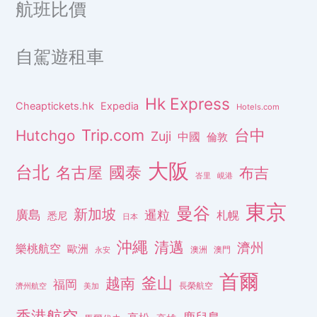
航班比價
自駕遊租車
Hk Express
Cheaptickets.hk
Expedia
Hotels.com
Trip.com
台中
Hutchgo
Zuji
中國
倫敦
大阪
台北
名古屋
國泰
布吉
峇里
峴港
東京
曼谷
新加坡
廣島
暹粒
札幌
悉尼
日本
沖繩
清邁
濟州
樂桃航空
歐洲
澳洲
澳門
永安
首爾
釜山
越南
福岡
長榮航空
濟州航空
美加
香港航空