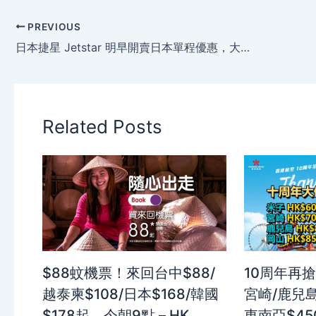
PREVIOUS
日本捷星 Jetstar 明早開賣日本單程優惠，大阪/東京飛香港單程4,990円/5,990円起，明年3月前出發。
Related Posts
$88蚊機票！來回台中$88/
10周年再搶
越泰柬$108/日本$168/韓國
宮崎/鹿兒島
$178起，今朝9點 – HK
東南亞$4