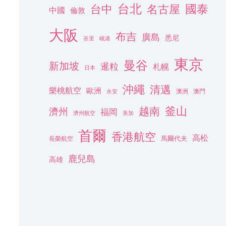
台北
名古屋
國泰
台中
中國
倫敦
大阪
布吉
廣島
悉尼
峇里
峴港
東京
曼谷
新加坡
暹粒
札幌
日本
沖繩
清邁
樂桃航空
歐洲
澳洲
澳門
永安
釜山
越南
濟州
福岡
濟州航空
美加
首爾
香港航空
高松
長榮航空
馬爾代夫
鹿兒島
高雄