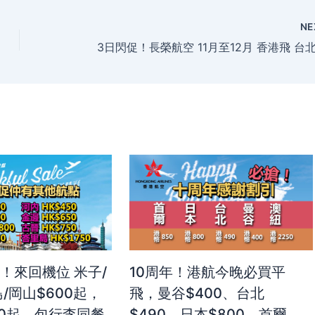
NE
！來回機位 米子/
10周年！港航今晚必買平
/岡山$600起，
飛，曼谷$400、台北
50起，包行李同餐
$490、日本$800、首爾