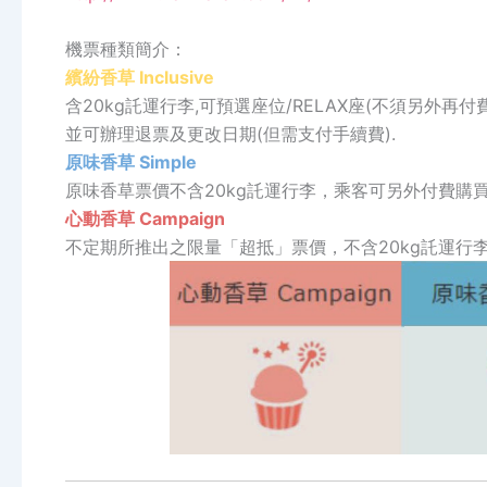
機票種類簡介：
繽紛香草 Inclusive
含20kg託運行李,可預選座位/RELAX座(不須另外再付
並可辦理退票及更改日期(但需支付手續費).
原味香草 Simple
原味香草票價不含20kg託運行李，乘客可另外付費購
心動香草 Campaign
不定期所推出之限量「超抵」票價，不含20kg託運行