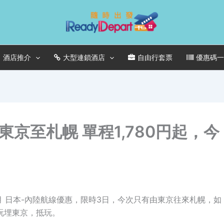
酒店推介
大型連鎖酒店
自由行套票
優惠碼
京至札幌 單程1,780円起，今
！
1月 日本-內陸航線優惠，限時3日，今次只有由東京往來札幌，如
玩埋東京，抵玩。