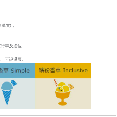
費購買)，
買行李及選位。
李，不設退票。