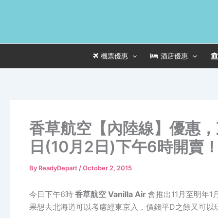
Skip
to
content
機票優惠
酒店優惠
香草航空【內陸線】優惠，東
日(10月2日)下午6時開賣
By
ReadyDepart
/
October 2, 2015
今日下午6時
香草航空 Vanilla Air
會推出11月至明年
果想去北海道可以考慮經東京入，價錢平D之餘又可以