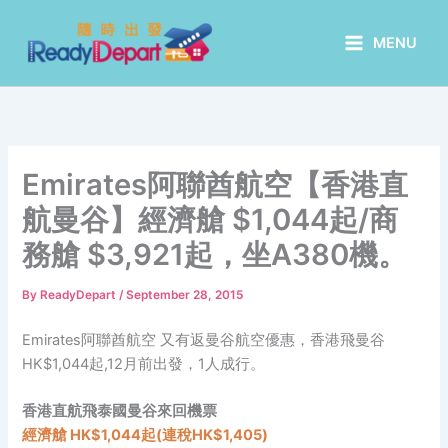
Skip
to
MENU
content
Emirates阿聯酋航空【香港直
航曼谷】經濟艙 $1,044起/商
務艙 $3,921起，坐A380機。
By
ReadyDepart
/
September 28, 2015
Emirates阿聯酋航空 又有返曼谷航空優惠，香港飛曼谷
HK$1,044起,12月前出發，1人成行。
香港直航飛泰國曼谷來回機票
經濟艙
HK$1,044起(
連稅
HK$1,405)