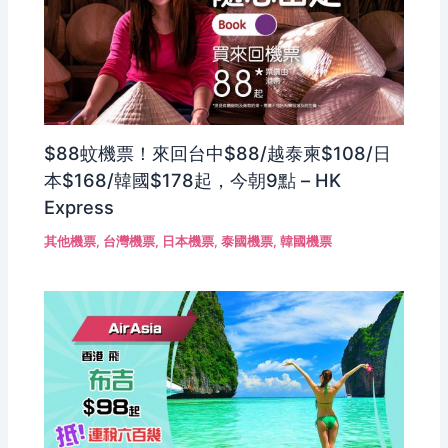
$88蚊機票！來回台中$88/越泰柬$108/日
本$168/韓國$178起，今朝9點 – HK
Express
其他機票
,
台灣機票
,
日本機票
,
泰國機票
,
韓國機票