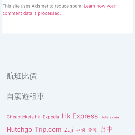
This site uses Akismet to reduce spam.
Learn how your
comment data is processed.
航班比價
自駕遊租車
Hk Express
Cheaptickets.hk
Expedia
Hotels.com
Trip.com
台中
Hutchgo
Zuji
中國
倫敦