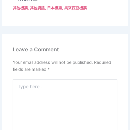
其他機票
,
其他資訊
,
日本機票
,
馬來西亞機票
Leave a Comment
Your email address will not be published.
Required
fields are marked
*
Type
here..