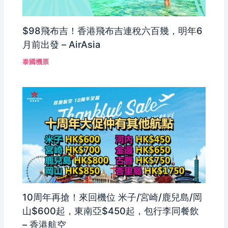
$98飛布吉！香港飛布吉連稅六百幾，明年6
月前出發 – AirAsia
泰國機票
10周年再搶！來回機位 米子/宮崎/鹿兒島/岡
山$600起，東南亞$450起，包行李同餐飲
– 香港航空