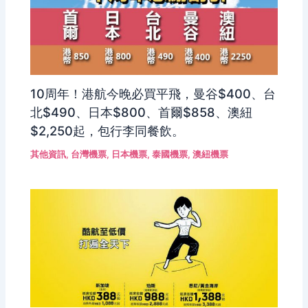
10周年！港航今晚必買平飛，曼谷$400、台
北$490、日本$800、首爾$858、澳紐
$2,250起，包行李同餐飲。
其他資訊
,
台灣機票
,
日本機票
,
泰國機票
,
澳紐機票