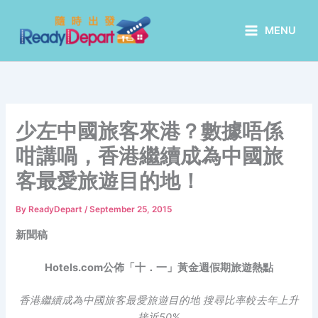
Skip
to
MENU
content
少左中國旅客來港？數據唔係
咁講喎，香港繼續成為中國旅
客最愛旅遊目的地！
By
ReadyDepart
/
September 25, 2015
新聞稿
Hotels.com公佈「十．一」黃金週假期旅遊熱點
香港繼續成為中國旅客最愛旅遊目的地 搜尋比率較去年上升
接近50%