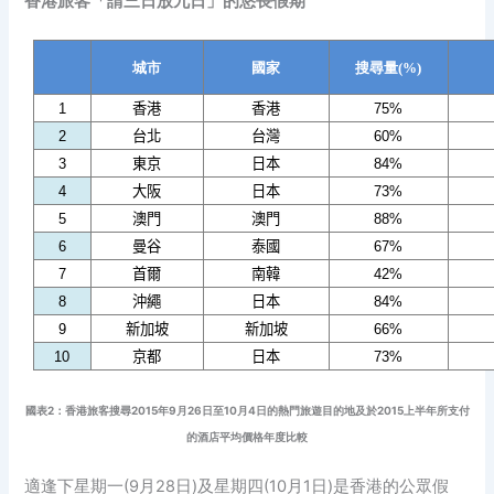
香港旅客「請三日放九日」的悠長假期
城市
國家
搜尋量(%)
1
香港
香港
75%
2
台北
台灣
60%
3
東京
日本
84%
4
大阪
日本
73%
5
澳門
澳門
88%
6
曼谷
泰國
67%
7
首爾
南韓
42%
8
沖繩
日本
84%
9
新加坡
新加坡
66%
10
京都
日本
73%
國表2：香港旅客搜尋2015年9月26日至10月4日的熱門旅遊目的地及於2015上半年所支付
的酒店平均價格年度比較
適逢下星期一(9月28日)及星期四(10月1日)是香港的公眾假