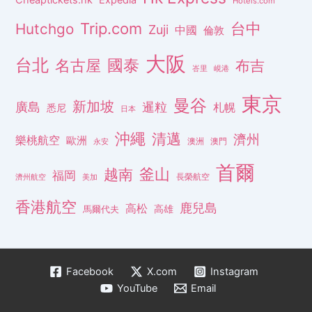
Cheaptickets.hk
Expedia
Hotels.com
Trip.com
台中
Hutchgo
Zuji
中國
倫敦
大阪
台北
名古屋
國泰
布吉
峇里
峴港
東京
曼谷
新加坡
廣島
暹粒
札幌
悉尼
日本
沖繩
清邁
濟州
樂桃航空
歐洲
澳洲
澳門
永安
首爾
釜山
越南
福岡
長榮航空
濟州航空
美加
香港航空
鹿兒島
高松
高雄
馬爾代夫
Facebook
X.com
Instagram
YouTube
Email