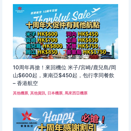
10周年再搶！來回機位 米子/宮崎/鹿兒島/岡
山$600起，東南亞$450起，包行李同餐飲
– 香港航空
其他機票
,
其他資訊
,
日本機票
,
馬來西亞機票