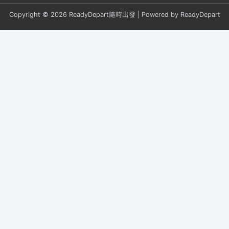
Copyright © 2026 ReadyDepart隨時出發 | Powered by ReadyDepart