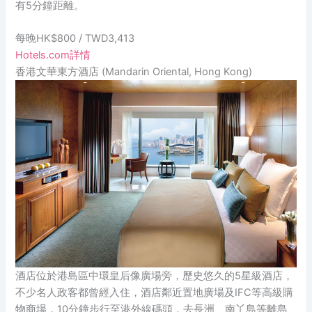
有5分鐘距離。
每晚HK$800 / TWD3,413
Hotels.com詳情
香港文華東方酒店 (Mandarin Oriental, Hong Kong)
酒店位於港島區中環皇后像廣場旁，歷史悠久的5星級酒店，
不少名人政客都曾經入住，酒店鄰近置地廣場及IFC等高級購
物商場，10分鐘步行至港外線碼頭，去長洲、南丫島等離島