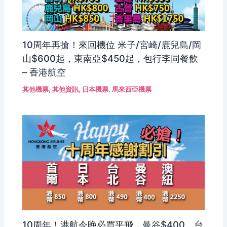
10周年再搶！來回機位 米子/宮崎/鹿兒島/岡
山$600起，東南亞$450起，包行李同餐飲
– 香港航空
其他機票
,
其他資訊
,
日本機票
,
馬來西亞機票
10周年！港航今晚必買平飛，曼谷$400、台