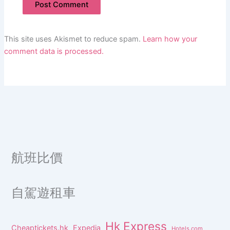
This site uses Akismet to reduce spam.
Learn how your
comment data is processed.
航班比價
自駕遊租車
Hk Express
Cheaptickets.hk
Expedia
Hotels.com