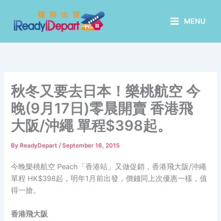
Skip
to
MENU
content
秋冬又要去日本！樂桃航空 今
晚(9月17日)零晨開賣 香港飛
大阪/沖繩 單程$398起。
By
ReadyDepart
/
September 16, 2015
今晚樂桃航空 Peach「香港站」又做促銷，香港飛大阪/沖繩
單程 HK$398起，明年1月前出發，價錢同上次優惠一樣，值
得一搶。
香港飛大阪