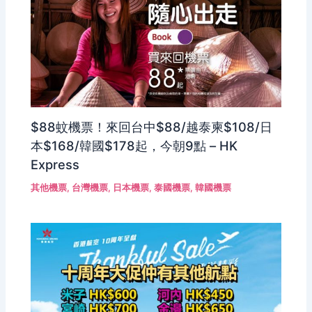
$88蚊機票！來回台中$88/越泰柬$108/日
本$168/韓國$178起，今朝9點 – HK
Express
其他機票
,
台灣機票
,
日本機票
,
泰國機票
,
韓國機票