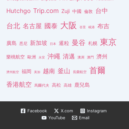
Trip.com
台中
Hutchgo
Zuji
中國
倫敦
大阪
台北
名古屋
國泰
布吉
峇里
峴港
東京
曼谷
新加坡
廣島
暹粒
札幌
悉尼
日本
沖繩
清邁
濟州
樂桃航空
歐洲
澳洲
澳門
永安
首爾
釜山
越南
福岡
長榮航空
濟州航空
美加
香港航空
鹿兒島
高松
高雄
馬爾代夫
Facebook
X.com
Instagram
YouTube
Email