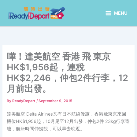
Skip
to
MENU
content
嘩！達美航空 香港 飛 東京
HK$1,956起，連稅
HK$2,246，仲包2件行李，12
月前出發。
By
ReadyDepart
/
September 9, 2015
達美航空 Delta Airlines又有日本航線優惠，香港飛東京來回
機位HK$1,956起，10月尾至12月出發，仲包2件 23kg行李寄
艙，航班時間仲幾靚，可以早去晚返。