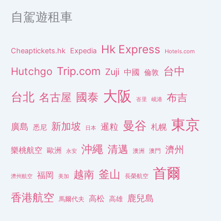
自駕遊租車
Hk Express
Cheaptickets.hk
Expedia
Hotels.com
Trip.com
台中
Hutchgo
Zuji
中國
倫敦
大阪
台北
名古屋
國泰
布吉
峇里
峴港
東京
曼谷
新加坡
廣島
暹粒
札幌
悉尼
日本
沖繩
清邁
濟州
樂桃航空
歐洲
澳洲
澳門
永安
首爾
釜山
越南
福岡
長榮航空
濟州航空
美加
香港航空
鹿兒島
高松
高雄
馬爾代夫