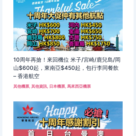
10周年再搶！來回機位 米子/宮崎/鹿兒島/岡
山$600起，東南亞$450起，包行李同餐飲
– 香港航空
其他機票
,
其他資訊
,
日本機票
,
馬來西亞機票