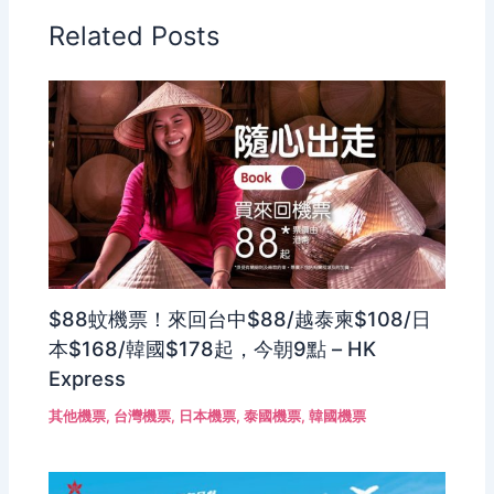
Related Posts
$88蚊機票！來回台中$88/越泰柬$108/日
本$168/韓國$178起，今朝9點 – HK
Express
其他機票
,
台灣機票
,
日本機票
,
泰國機票
,
韓國機票