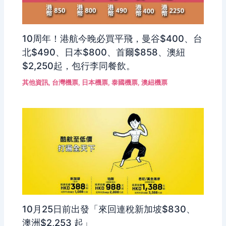
10周年！港航今晚必買平飛，曼谷$400、台
北$490、日本$800、首爾$858、澳紐
$2,250起，包行李同餐飲。
其他資訊
,
台灣機票
,
日本機票
,
泰國機票
,
澳紐機票
10月25日前出發「來回連稅新加坡$830、
澳洲$2,253 起」