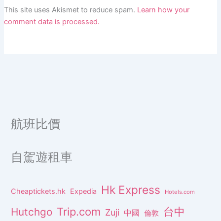
This site uses Akismet to reduce spam.
Learn how your
comment data is processed.
航班比價
自駕遊租車
Hk Express
Cheaptickets.hk
Expedia
Hotels.com
Trip.com
台中
Hutchgo
Zuji
中國
倫敦