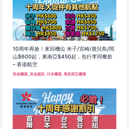
10周年再搶！來回機位 米子/宮崎/鹿兒島/岡
山$600起，東南亞$450起，包行李同餐飲
– 香港航空
其他機票
,
其他資訊
,
日本機票
,
馬來西亞機票