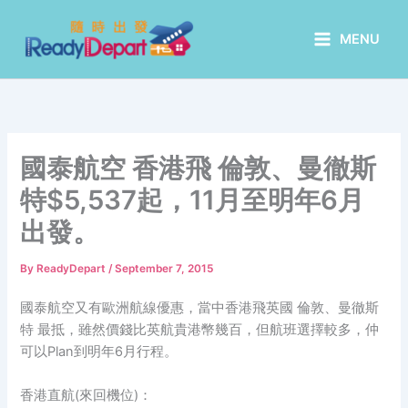
Skip
to
MENU
content
國泰航空 香港飛 倫敦、曼徹斯
特$5,537起，11月至明年6月
出發。
By
ReadyDepart
/
September 7, 2015
國泰航空又有歐洲航線優惠，當中香港飛英國 倫敦、曼徹斯
特 最抵，雖然價錢比英航貴港幣幾百，但航班選擇較多，仲
可以Plan到明年6月行程。
香港直航(來回機位)：