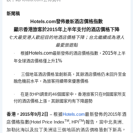
新聞稿
Hotels.com
發佈
酒店價格指數
最新
顯示香港旅客於
2015
年上半年支付的酒店價格下降
七大最受港人歡迎目的地酒店價格下降；
台北繼續成為港人
最愛旅遊點
Hotels.com
2015
·
根據
最新發佈的酒店價格指數，
年上
半
1%
年全球酒店價格僅上升
·
三個地區酒店價格皆創新高，
其餘酒店價格仍未回升至金
融危機前水平，為旅客持續帶來優惠價格
HPI
46
8
·
在是次
調查的
個國家中，香港旅客只在
個國家所支
付的
酒店價格上漲，其餘國家均有下降趨勢
香港，
2015
年
9
月
2
日 –
根據
Hotels.com
最新發佈的
2015
年酒
TM
TM
店價格指數
(
Hotel Price Index
, HPI
)
報告，
當中北美洲、
加勒比海以及拉丁美洲這三個地區的酒店價格
皆
創下新高
，