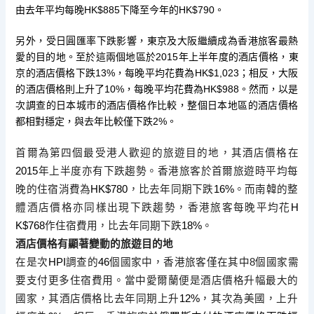
HK$885
HK$790
由去年平均每晚
下降至今年的
。
另外，受日圓匯率下跌影響，
東京及大阪繼續成為香港旅客最熱
2
015
愛的目的地。至於這兩個地區於
年上半年度的酒店價格，東
13%
HK$1,023
京的酒店價格下跌
，
每晚平均花費為
；相反，大阪
10%
HK$988
的酒店價格則上升了
，每晚平均花費為
。然而，
以是
次調查的日本城市的酒店價格作比較，
整個日本地區的酒店價格
2%
都相對穩定，與去年比較僅下跌
。
首爾為第四個最受港人歡迎的旅遊目的地，其酒店價格在
2015
年
上半度亦有下跌趨勢。香港旅客於首爾旅遊時平均每
晚的住宿消費為
HK$780
，比去年同期下跌
16%
。
而南韓的整
體酒店價格亦同樣出現下跌趨勢，香港旅客每晚平均花
H
K$768
作住宿費用，比去年同期下跌
18%
。
酒店價格有顯著變動的旅遊目的地
在是次
HPI
調查的
46
個國家中，香港旅客僅在其中
8
個國家需
要
支付更多住宿費用。當中愛爾蘭便是酒店價格升幅最大的
國家，
其酒店價格比去年同期上升
12%
，其次為美國，上升