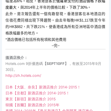
幅度為
6%
。
相反，香港旅客於
俄羅斯支付的酒店價格下跌幅
度最大
，與
2014
年上半年的價格比較，下跌了
30%
。
此外，是次報告還有一個有趣發現，
香港旅客在本地酒店的
住宿花費同樣出現下降趨勢。由去年每晚
HK
$1,117
跌至今年
的
HK$882
，共下跌
21%
，
使香港成為所有亞洲地區中酒店價
格跌幅最多的地方。
*
酒店價格已包括所有稅項和其他費用
–
完
–
搵酒店推介：
Hotels.com 9折優惠碼
【SEPT10FF】
，有效至2015年9月
30日。
http://zh.hotels.com/
日本【大阪、奈良】新酒店推介 2014-2015！
日本【京都】新酒店推介 2014-2015！
東京【新宿】新酒店推介 2015
韓國【首爾】新酒店推介 2015年