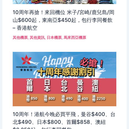
10周年再搶！來回機位 米子/宮崎/鹿兒島/岡
山$600起，東南亞$450起，包行李同餐飲
– 香港航空
其他機票
,
其他資訊
,
日本機票
,
馬來西亞機票
10周年！港航今晚必買平飛，曼谷$400、台
北$490、日本$800、首爾$858、澳紐