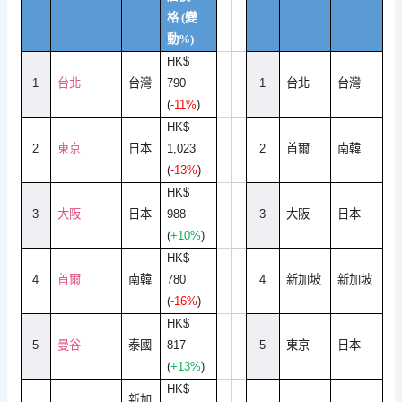
格
(
變
動
%)
HK$
1
台北
台灣
790
1
台北
台灣
(
-11%
)
HK$
2
東京
日本
1,023
2
首爾
南韓
(
-13%
)
HK$
3
大阪
日本
988
3
大阪
日
本
(
+10%
)
HK$
4
首爾
南韓
780
4
新加坡
新加坡
(
-16%
)
HK$
5
曼谷
泰國
817
5
東京
日本
(
+13%
)
HK$
新加