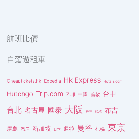
航班比價
自駕遊租車
Hk Express
Cheaptickets.hk
Expedia
Hotels.com
Trip.com
台中
Hutchgo
Zuji
中國
倫敦
大阪
台北
名古屋
國泰
布吉
峇里
峴港
東京
曼谷
新加坡
廣島
暹粒
札幌
悉尼
日本