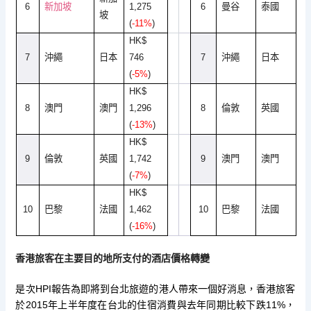
6
新加坡
1,275
6
曼谷
泰國
坡
(
-11%
)
HK$
7
沖繩
日本
746
7
沖繩
日本
(
-5%
)
HK$
8
澳門
澳門
1,296
8
倫敦
英國
(
-13%
)
HK$
9
倫敦
英國
1,742
9
澳門
澳門
(
-7%
)
HK$
10
巴黎
法國
1,462
10
巴黎
法國
(
-16%
)
香港旅客在主要目的地所支付的酒店價格轉變
HPI
是次
報告為即將到台北旅遊的港人帶來一個好消息，
香港旅客
2015
11%
於
年上半年度在台北的住宿消費與去年同期比較下
跌
，