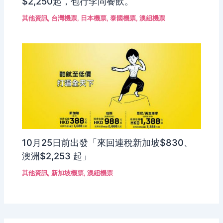
$2,250起，包行李同餐飲。
其他資訊
,
台灣機票
,
日本機票
,
泰國機票
,
澳紐機票
10月25日前出發「來回連稅新加坡$830、
澳洲$2,253 起」
其他資訊
,
新加坡機票
,
澳紐機票