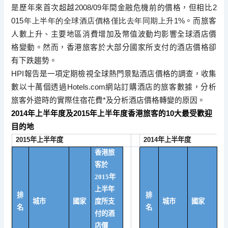
是歷年來首次超越
2008/09
年間金融危機前的價格，但相比
2
015
年上半年的全球酒店價格僅比去年同期上升
1%
。
而旅客
人數上升、
主要地區消費增加及幣值波動均影響全球酒店價
格變動。然而，
香港旅客於大部分國家所支付的酒店價格卻
有下跌趨勢。
HPI
報告是一項定期檢視全球熱門景點酒店價格的調查，
收集
數以十萬個透過
Hotels.com
網站訂購酒店的旅客數據
，分析
旅客外遊時的實際住宿花費
*
及分析酒店價格轉變的原因。
2014
年上半年度及
2015
年上半年度香港旅客的
10
大最受歡
迎
目的地
2015
年上半年度
2014
年上半年度
香港旅
客於
2015
年
上半年
排
排
城市
國家
度所支
城市
國家
名
名
付的酒
店價