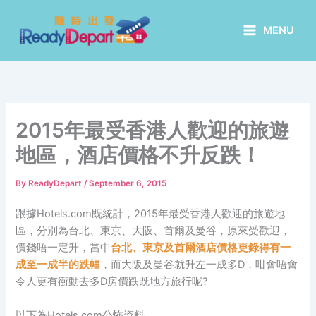
Skip
to
MENU
content
2015年最受香港人歡迎的旅遊
地區，酒店價格不升反跌！
By
ReadyDepart
/
September 6, 2015
跟據Hotels.com既統計，2015年最受香港人歡迎的旅遊地
區，分別為台北、東京、大阪、首爾及曼谷，原來受歡迎，
價錢唔一定升，當中
台北、東京及首爾酒店價格更錄得有一
成至一成半的跌幅
，而大阪及曼谷就升左一成多D，咁會唔會
令人更有衝動去多D房價跌既地方旅行呢?
以下為Hotels.com公怖資料