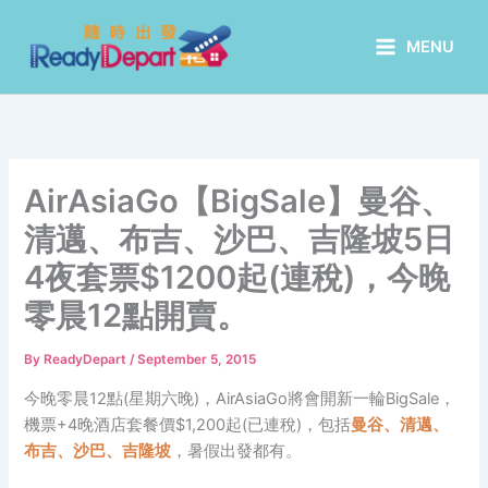
Skip
to
MENU
content
AirAsiaGo【BigSale】曼谷、
清邁、布吉、沙巴、吉隆坡5日
4夜套票$1200起(連稅)，今晚
零晨12點開賣。
By
ReadyDepart
/
September 5, 2015
今晚零晨12點(星期六晚)，AirAsiaGo將會開新一輪BigSale，
機票+4晚酒店套餐價$1,200起(已連稅)，包括
曼谷、
清邁、
布吉、
沙巴、
吉隆坡
，暑假出發都有。