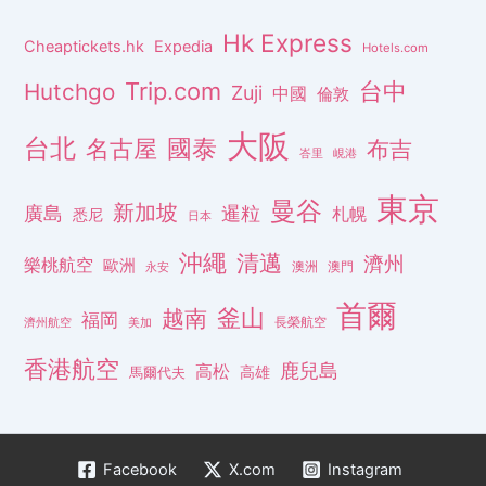
Hk Express
Cheaptickets.hk
Expedia
Hotels.com
Trip.com
台中
Hutchgo
Zuji
中國
倫敦
大阪
台北
名古屋
國泰
布吉
峇里
峴港
東京
曼谷
新加坡
廣島
暹粒
札幌
悉尼
日本
沖繩
清邁
濟州
樂桃航空
歐洲
澳洲
澳門
永安
首爾
釜山
越南
福岡
長榮航空
濟州航空
美加
香港航空
鹿兒島
高松
高雄
馬爾代夫
Facebook
X.com
Instagram