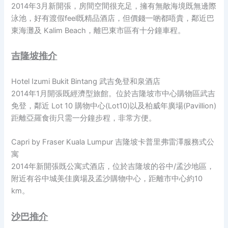
2014年3月新開張，房間空間很充足，擁有無敵海境既無邊際
泳池，好有渡假feel既精品酒店，但價錢一啲都唔貴，鄰近巴
東海灘及 Kalim Beach，離巴東市區有十分鐘車程。
吉隆坡推介
Hotel Izumi Bukit Bintang 武吉免登和泉酒店
2014年1月開張既經濟型旅館。位於吉隆坡市中心購物區武吉
免登，鄰近 Lot 10 購物中心(Lot10)以及柏威年廣場(Pavillion)
距離亞羅食街只需一分鐘步程，非常方便。
Capri by Fraser Kuala Lumpur 吉隆坡卡普里弗雷澤服務式公
寓
2014年新開張既公寓式酒店，位於吉隆坡的谷中/孟沙地區，
附近有谷中城美佳廣場及孟沙購物中心，距離市中心約10
km。
沙巴推介