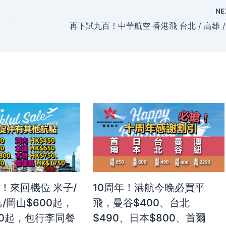
NE
！來回機位 米子/
10周年！港航今晚必買平
/岡山$600起，
飛，曼谷$400、台北
50起，包行李同餐
$490、日本$800、首爾