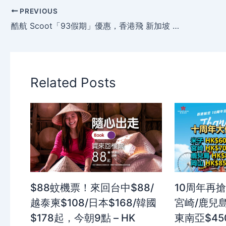
PREVIOUS
酷航 Scoot「93假期」優惠，香港飛 新加坡 單程$388起、 澳洲 $1088起，明早10時開賣！
Related Posts
$88蚊機票！來回台中$88/
10周年再搶
越泰柬$108/日本$168/韓國
宮崎/鹿兒島
$178起，今朝9點 – HK
東南亞$4