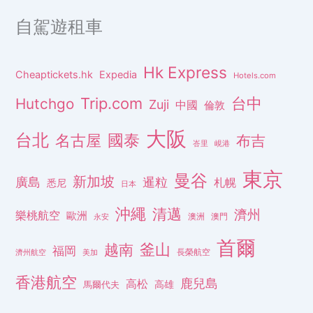
自駕遊租車
Hk Express
Cheaptickets.hk
Expedia
Hotels.com
Trip.com
台中
Hutchgo
Zuji
中國
倫敦
大阪
台北
名古屋
國泰
布吉
峇里
峴港
東京
曼谷
新加坡
廣島
暹粒
札幌
悉尼
日本
沖繩
清邁
濟州
樂桃航空
歐洲
澳洲
澳門
永安
首爾
釜山
越南
福岡
長榮航空
濟州航空
美加
香港航空
鹿兒島
高松
高雄
馬爾代夫