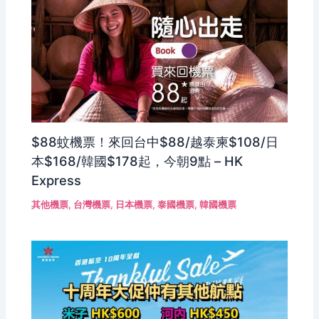
$88蚊機票！來回台中$88/越泰柬$108/日
本$168/韓國$178起，今朝9點 – HK
Express
其他機票
,
台灣機票
,
日本機票
,
泰國機票
,
韓國機票