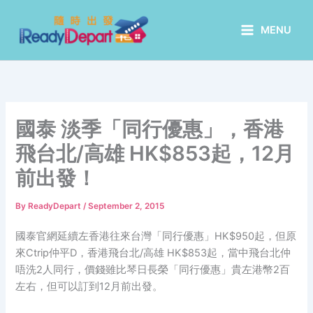
Skip
to
MENU
content
國泰 淡季「同行優惠」，香港
飛台北/高雄 HK$853起，12月
前出發！
By
ReadyDepart
/
September 2, 2015
國泰官網延續左香港往來台灣「同行優惠」HK$950起，但原
來Ctrip仲平D，香港飛台北/高雄 HK$853起，當中飛台北仲
唔洗2人同行，價錢雖比琴日長榮「同行優惠」貴左港幣2百
左右，但可以訂到12月前出發。