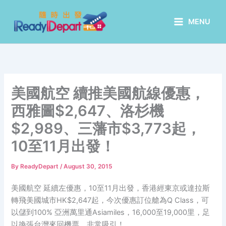
Skip
to
MENU
content
美國航空 續推美國航線優惠，
西雅圖$2,647、洛杉機
$2,989、三藩市$3,773起，
10至11月出發！
By
ReadyDepart
/
August 30, 2015
美國航空 延續左優惠，10至11月出發，香港經東京或達拉斯
轉飛美國城市HK$2,647起，今次優惠訂位艙為Q Class，可
以儲到100% 亞洲萬里通Asiamiles，16,000至19,000里，足
以換張台灣來回機票，非常吸引！