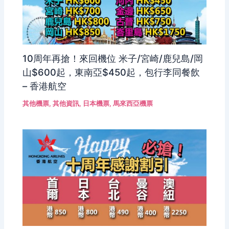
10周年再搶！來回機位 米子/宮崎/鹿兒島/岡
山$600起，東南亞$450起，包行李同餐飲
– 香港航空
其他機票
,
其他資訊
,
日本機票
,
馬來西亞機票