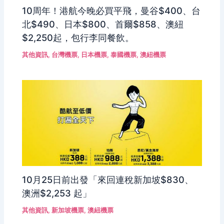
10周年！港航今晚必買平飛，曼谷$400、台
北$490、日本$800、首爾$858、澳紐
$2,250起，包行李同餐飲。
其他資訊
,
台灣機票
,
日本機票
,
泰國機票
,
澳紐機票
10月25日前出發「來回連稅新加坡$830、
澳洲$2,253 起」
其他資訊
,
新加坡機票
,
澳紐機票