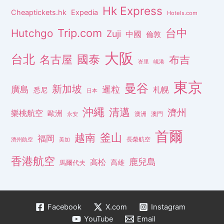
Hk Express
Cheaptickets.hk
Expedia
Hotels.com
Trip.com
台中
Hutchgo
Zuji
中國
倫敦
大阪
台北
名古屋
國泰
布吉
峇里
峴港
東京
曼谷
新加坡
廣島
暹粒
札幌
悉尼
日本
沖繩
清邁
濟州
樂桃航空
歐洲
澳洲
澳門
永安
首爾
釜山
越南
福岡
長榮航空
濟州航空
美加
香港航空
鹿兒島
高松
高雄
馬爾代夫
Facebook
X.com
Instagram
YouTube
Email