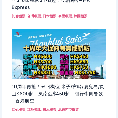
本$168/韓國$178起，今朝9點 – HK
Express
其他機票
,
台灣機票
,
日本機票
,
泰國機票
,
韓國機票
10周年再搶！來回機位 米子/宮崎/鹿兒島/岡
山$600起，東南亞$450起，包行李同餐飲
– 香港航空
其他機票
,
其他資訊
,
日本機票
,
馬來西亞機票