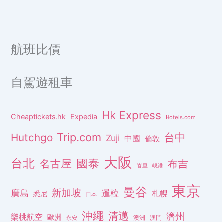
航班比價
自駕遊租車
Hk Express
Cheaptickets.hk
Expedia
Hotels.com
Trip.com
台中
Hutchgo
Zuji
中國
倫敦
大阪
台北
名古屋
國泰
布吉
峇里
峴港
東京
曼谷
新加坡
廣島
暹粒
札幌
悉尼
日本
沖繩
清邁
濟州
樂桃航空
歐洲
澳洲
澳門
永安