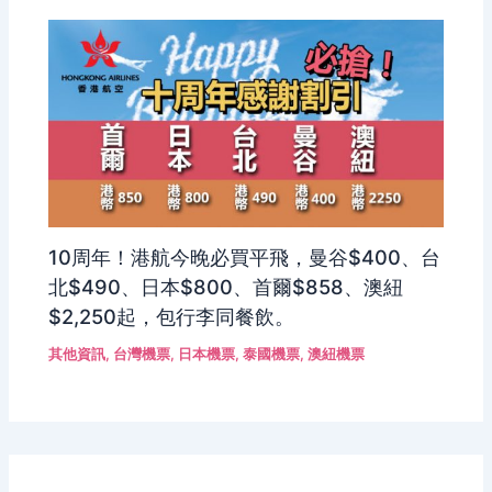
10周年！港航今晚必買平飛，曼谷$400、台
北$490、日本$800、首爾$858、澳紐
$2,250起，包行李同餐飲。
其他資訊
,
台灣機票
,
日本機票
,
泰國機票
,
澳紐機票