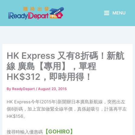
Skip
to
MENU
content
HK Express 又有8折碼！新航
線 廣島【專用】，單程
HK$312，即時用得！
By
ReadyDepart
/
August 23, 2015
HK Express今年(2015年)新開辦日本廣島新航線，突然出左
個8折碼，加上宜加做緊全線半價，真係超吸引，計落再平左
HK$156。
【GOHIRO】
搜尋時輸入優惠碼