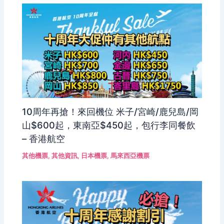
10周年再搶！來回機位 米子/宮崎/鹿兒島/岡
山$600起，東南亞$450起，包行李同餐飲
– 香港航空
其他機票
,
其他資訊
,
日本機票
,
馬來西亞機票