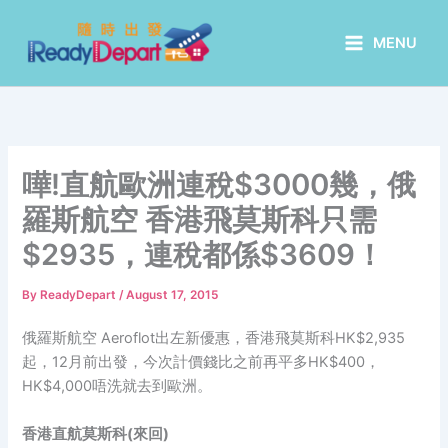
Skip
to
MENU
content
嘩!直航歐洲連稅$3000幾，俄
羅斯航空 香港飛莫斯科只需
$2935，連稅都係$3609！
By
ReadyDepart
/
August 17, 2015
俄羅斯航空 Aeroflot出左新優惠，香港飛莫斯科HK$2,935
起，12月前出發，今次計價錢比之前再平多HK$400，
HK$4,000唔洗就去到歐洲。
香港直航莫斯科(來回)