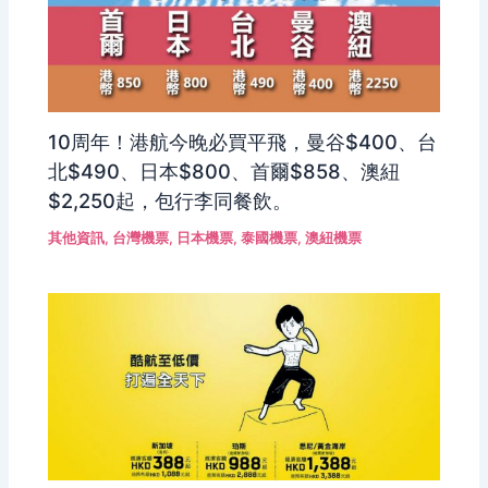
10周年！港航今晚必買平飛，曼谷$400、台
北$490、日本$800、首爾$858、澳紐
$2,250起，包行李同餐飲。
其他資訊
,
台灣機票
,
日本機票
,
泰國機票
,
澳紐機票