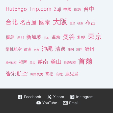
Trip.com
台中
Hutchgo
Zuji
中國
倫敦
大阪
台北
名古屋
國泰
布吉
峇里
峴港
東京
曼谷
新加坡
廣島
暹粒
札幌
悉尼
日本
沖繩
清邁
濟州
樂桃航空
歐洲
澳洲
澳門
永安
首爾
釜山
越南
福岡
長榮航空
濟州航空
美加
香港航空
鹿兒島
高松
高雄
馬爾代夫
Facebook
X.com
Instagram
YouTube
Email