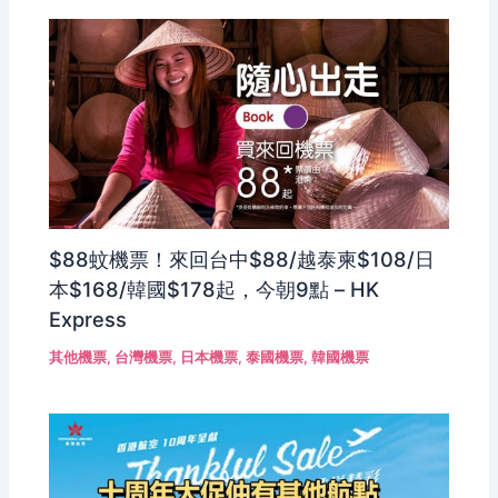
$88蚊機票！來回台中$88/越泰柬$108/日
本$168/韓國$178起，今朝9點 – HK
Express
其他機票
,
台灣機票
,
日本機票
,
泰國機票
,
韓國機票