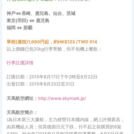
神戶⇔長崎、鹿兒島、仙台、茨城
東京(羽田) ⇔ 鹿児島
福岡 ⇔ 那覇
單程(連稅)1,980円起，約HK$123 /TWD 514
以上價錢已包20kg行李寄艙，但不包機上餐飲；
行李託運詳情
訂購日期：2015年8月17日下午2時至8月22日
出發日期：2015年8月25日至31日
天馬航空網址：
http://www.skymark.jp/
天馬航空簡介：
(為日本第三大廉航，主力經營日本國內線，網上評價甚高，
由其機組人員；但其後因日元下跌，付不起之前購買的6架
A380，於今年(2015年)1月申請破產保護重整，8月5日已表