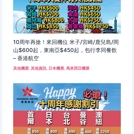
10周年再搶！來回機位 米子/宮崎/鹿兒島/岡
山$600起，東南亞$450起，包行李同餐飲
– 香港航空
其他機票
,
其他資訊
,
日本機票
,
馬來西亞機票