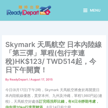
Skip
to
MENU
content
Skymark 天馬航空 日本內陸線
「第三彈」單程(包行李連
稅)HK$123/ TWD514起，今
日下午開賣！
By
ReadyDepart
/
August 17, 2015
今日(8月17日)下午2時，Skymark 天馬航空將會於再開賣日
本內陸航線優惠，貫穿本州、九州及沖繩，單程1,980円起(連
稅)，天馬航空好處係
訂完唔洗即比錢，有4日冷靜期考慮，
仲包埋20kg行李寄艙添
，8月24日前岀發。