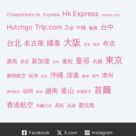
Hk Express
Cheaptickets.hk
Expedia
Hotels.com
Trip.com
台中
Hutchgo
Zuji
中國
倫敦
大阪
台北
名古屋
國泰
布吉
峇里
峴港
東京
曼谷
新加坡
廣島
暹粒
札幌
悉尼
日本
沖繩
清邁
濟州
樂桃航空
歐洲
澳洲
澳門
永安
首爾
釜山
越南
福岡
長榮航空
濟州航空
美加
香港航空
鹿兒島
高松
高雄
馬爾代夫
Facebook
X.com
Instagram