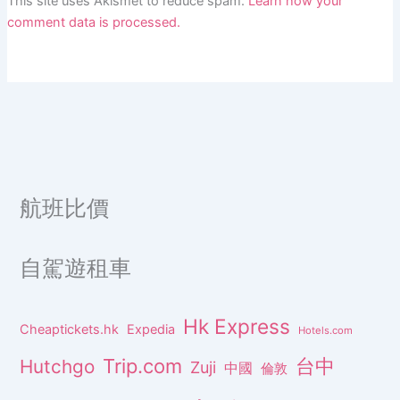
This site uses Akismet to reduce spam.
Learn how your
comment data is processed.
航班比價
自駕遊租車
Hk Express
Cheaptickets.hk
Expedia
Hotels.com
Trip.com
台中
Hutchgo
Zuji
中國
倫敦