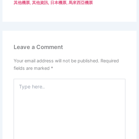
其他機票
,
其他資訊
,
日本機票
,
馬來西亞機票
Leave a Comment
Your email address will not be published.
Required
fields are marked
*
Type
here..