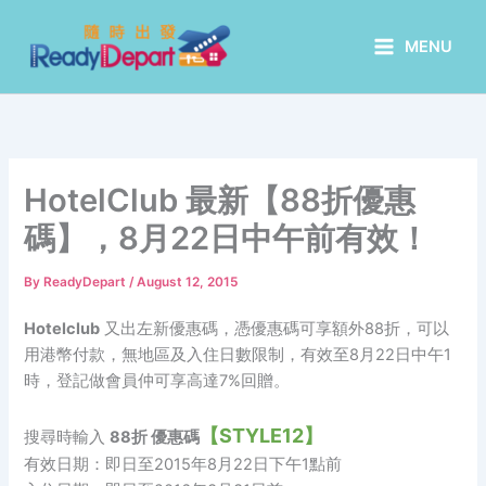
Skip
to
MENU
content
HotelClub 最新【88折優惠
碼】，8月22日中午前有效！
By
ReadyDepart
/
August 12, 2015
Hotelclub
又出左新優惠碼，憑優惠碼可享額外88折，可以
用港幣付款，無地區及入住日數限制，有效至8月22日中午1
時，登記做會員仲可享高達7%回贈。
【STYLE12
】
搜尋時輸入
88折 優惠碼
有效日期：即日至2015年8月22日下午1點前