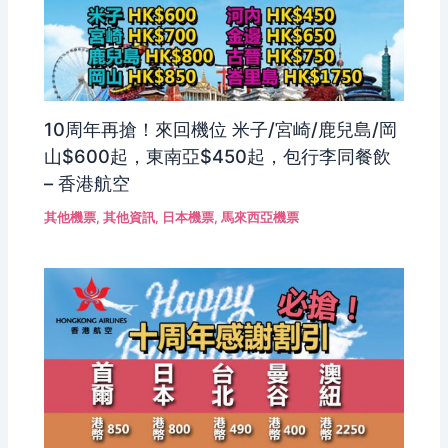
10周年再搶！來回機位 米子/宮崎/鹿兒島/岡
山$600起，東南亞$450起，包行李同餐飲
– 香港航空
其他機票
,
其他資訊
,
日本機票
,
馬來西亞機票