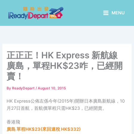
Skip
to
MENU
content
正正正！HK Express 新航線
廣島，單程HK$23咋，已經開
賣！
By
ReadyDepart
/
August 10, 2015
HK Express公佈左係今年(2015年)開辦日本廣島新航線，10
月27日首航，首航價單程只需HK$23，已經開賣。
香港飛
廣島 單程HK$23(來回連稅 HK$332)