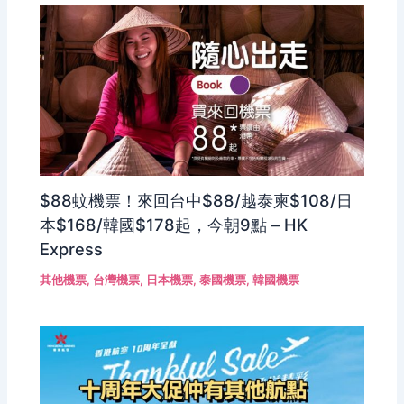
$88蚊機票！來回台中$88/越泰柬$108/日
本$168/韓國$178起，今朝9點 – HK
Express
其他機票
,
台灣機票
,
日本機票
,
泰國機票
,
韓國機票