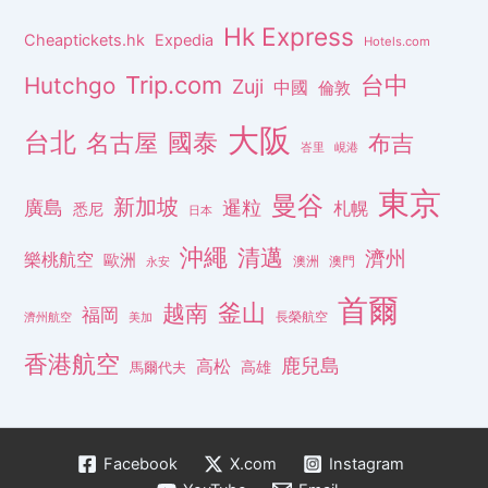
Hk Express
Cheaptickets.hk
Expedia
Hotels.com
Trip.com
台中
Hutchgo
Zuji
中國
倫敦
大阪
台北
名古屋
國泰
布吉
峇里
峴港
東京
曼谷
新加坡
廣島
暹粒
札幌
悉尼
日本
沖繩
清邁
濟州
樂桃航空
歐洲
澳洲
澳門
永安
首爾
釜山
越南
福岡
長榮航空
濟州航空
美加
香港航空
鹿兒島
高松
高雄
馬爾代夫
Facebook
X.com
Instagram