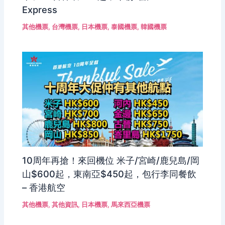
Express
其他機票
,
台灣機票
,
日本機票
,
泰國機票
,
韓國機票
10周年再搶！來回機位 米子/宮崎/鹿兒島/岡
山$600起，東南亞$450起，包行李同餐飲
– 香港航空
其他機票
,
其他資訊
,
日本機票
,
馬來西亞機票