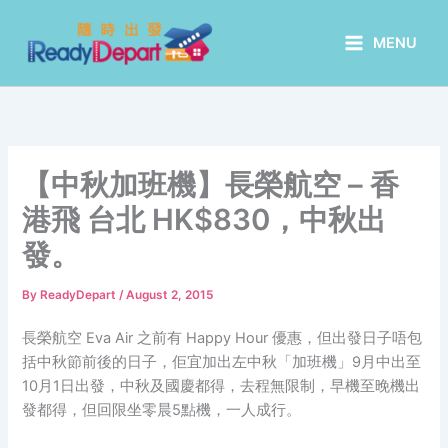
Skip
to
MENU
content
【中秋加班機】長榮航空 – 香
港飛 台北 HK$830，中秋出
發。
By
ReadyDepart
/
August 2, 2015
長榮航空 Eva Air 之前有 Happy Hour 優惠，但出發日子唔包
括中秋節前後的日子，佢宜加出左中秋「加班機」9月中出至
10月1日出發，中秋及國慶都得，去程無限制，早機至晚機出
發都得，但回限坐零晨5點機，一人成行。