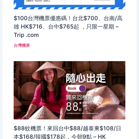
$100台灣機票優惠碼！台北$700、台南/高
雄 HK$716、台中$765起 ，只限一星期 –
Trip .com
台灣機票
$88蚊機票！來回台中$88/越泰柬$108/日
本$168/韓國$178起，今朝9點 – HK