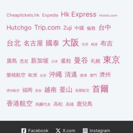
Hk Express
Cheaptickets.hk
Expedia
Hotels.com
Trip.com
台中
Hutchgo
Zuji
中國
倫敦
大阪
台北
名古屋
國泰
布吉
峇里
峴港
東京
曼谷
新加坡
廣島
暹粒
札幌
悉尼
日本
沖繩
清邁
濟州
樂桃航空
歐洲
澳洲
澳門
永安
首爾
釜山
越南
福岡
長榮航空
濟州航空
美加
香港航空
鹿兒島
高松
高雄
馬爾代夫
Facebook
X.com
Instagram