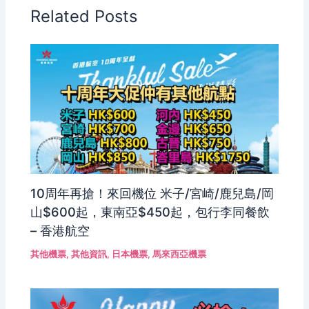
Related Posts
10周年再搶！來回機位 米子/宮崎/鹿兒島/岡
山$600起，東南亞$450起，包行李同餐飲
– 香港航空
其他機票
,
其他資訊
,
日本機票
,
馬來西亞機票