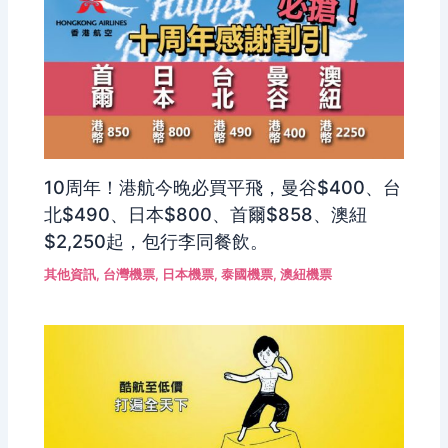
10周年！港航今晚必買平飛，曼谷$400、台
北$490、日本$800、首爾$858、澳紐
$2,250起，包行李同餐飲。
其他資訊
,
台灣機票
,
日本機票
,
泰國機票
,
澳紐機票