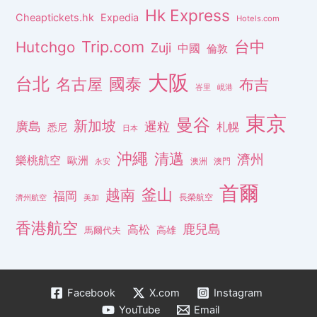
Hk Express
Cheaptickets.hk
Expedia
Hotels.com
Trip.com
台中
Hutchgo
Zuji
中國
倫敦
大阪
台北
名古屋
國泰
布吉
峇里
峴港
東京
曼谷
新加坡
廣島
暹粒
札幌
悉尼
日本
沖繩
清邁
濟州
樂桃航空
歐洲
澳洲
澳門
永安
首爾
釜山
越南
福岡
長榮航空
濟州航空
美加
香港航空
鹿兒島
高松
高雄
馬爾代夫
Facebook
X.com
Instagram
YouTube
Email