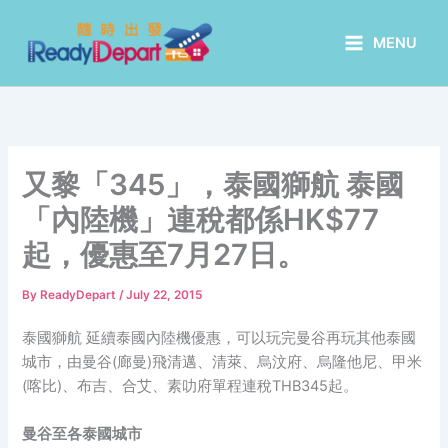
Skip
to
MENU
content
又黎「345」，泰國獅航 泰國
「內陸機」連稅都係HK$77
起，優惠至7月27日。
By
ReadyDepart
/
July 22, 2015
泰國獅航 延續泰國內陸機優惠，可以玩完曼谷再玩其他泰國
城市，由曼谷(廊曼)飛清邁、清萊、烏汶府、烏隆他尼、甲米
(喀比)、布吉、合艾、素叻府單程連稅THB345起。
曼谷至各泰國城市