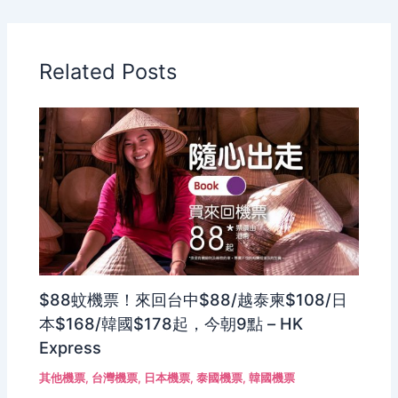
Related Posts
$88蚊機票！來回台中$88/越泰柬$108/日
本$168/韓國$178起，今朝9點 – HK
Express
其他機票
,
台灣機票
,
日本機票
,
泰國機票
,
韓國機票