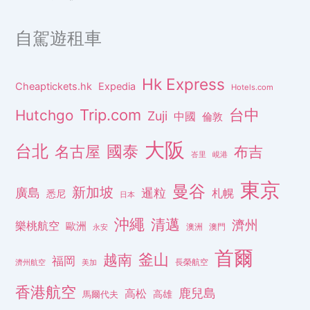
自駕遊租車
Hk Express
Cheaptickets.hk
Expedia
Hotels.com
Trip.com
台中
Hutchgo
Zuji
中國
倫敦
大阪
台北
名古屋
國泰
布吉
峇里
峴港
東京
曼谷
新加坡
廣島
暹粒
札幌
悉尼
日本
沖繩
清邁
濟州
樂桃航空
歐洲
澳洲
澳門
永安
首爾
釜山
越南
福岡
長榮航空
濟州航空
美加
香港航空
鹿兒島
高松
高雄
馬爾代夫