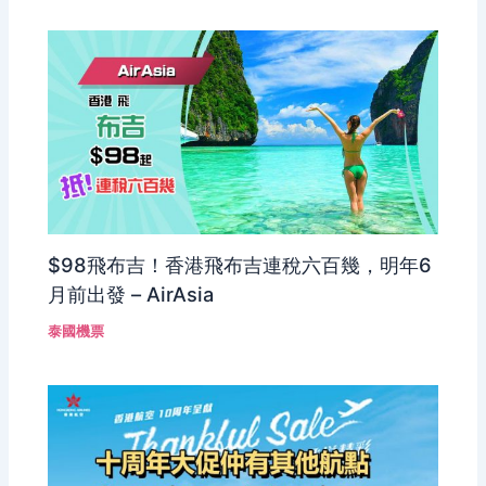
$98飛布吉！香港飛布吉連稅六百幾，明年6
月前出發 – AirAsia
泰國機票