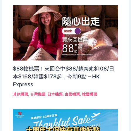
$88蚊機票！來回台中$88/越泰柬$108/日
本$168/韓國$178起，今朝9點 – HK
Express
其他機票
,
台灣機票
,
日本機票
,
泰國機票
,
韓國機票