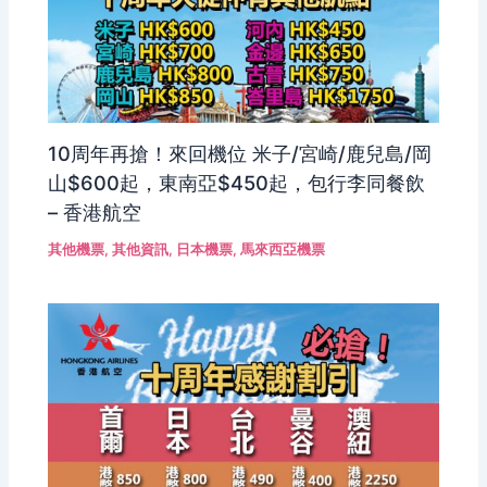
10周年再搶！來回機位 米子/宮崎/鹿兒島/岡
山$600起，東南亞$450起，包行李同餐飲
– 香港航空
其他機票
,
其他資訊
,
日本機票
,
馬來西亞機票