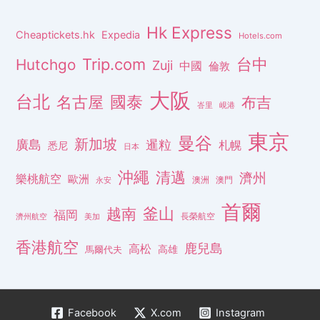
Hk Express
Cheaptickets.hk
Expedia
Hotels.com
Trip.com
台中
Hutchgo
Zuji
中國
倫敦
大阪
台北
名古屋
國泰
布吉
峇里
峴港
東京
曼谷
新加坡
廣島
暹粒
札幌
悉尼
日本
沖繩
清邁
濟州
樂桃航空
歐洲
澳洲
澳門
永安
首爾
釜山
越南
福岡
長榮航空
濟州航空
美加
香港航空
鹿兒島
高松
高雄
馬爾代夫
Facebook
X.com
Instagram