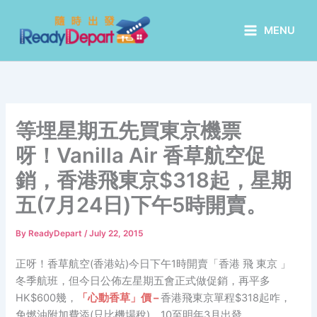
Skip
to
MENU
content
等埋星期五先買東京機票
呀！ Vanilla Air 香草航空促
銷 ，香港飛東京$318起，星期
五(7月24日)下午5時開賣。
By
ReadyDepart
/
July 22, 2015
正呀！香草航空(香港站)今日下午1時開賣「香港 飛 東京 」
冬季航班，但今日公佈左星期五會正式做促銷，再平多
HK$600幾，
「心動香草」價 –
香港飛東京單程$318起咋，
免燃油附加費添(只比機場稅)，10至明年3月出發。