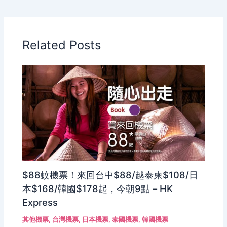
Related Posts
$88蚊機票！來回台中$88/越泰柬$108/日
本$168/韓國$178起，今朝9點 – HK
Express
其他機票
,
台灣機票
,
日本機票
,
泰國機票
,
韓國機票