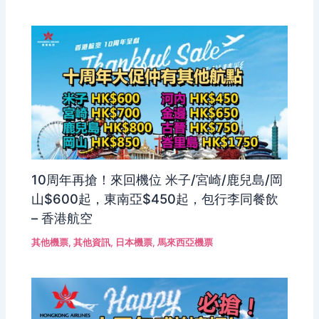
10周年再搶！來回機位 米子/宮崎/鹿兒島/岡
山$600起，東南亞$450起，包行李同餐飲
– 香港航空
其他機票
,
其他資訊
,
日本機票
,
馬來西亞機票