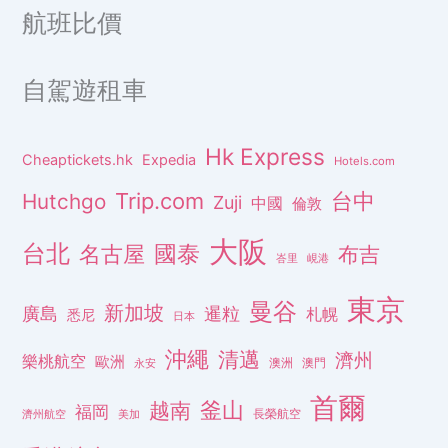
航班比價
自駕遊租車
Hk Express
Cheaptickets.hk
Expedia
Hotels.com
Trip.com
台中
Hutchgo
Zuji
中國
倫敦
大阪
台北
名古屋
國泰
布吉
峇里
峴港
東京
曼谷
新加坡
廣島
暹粒
札幌
悉尼
日本
沖繩
清邁
濟州
樂桃航空
歐洲
澳洲
澳門
永安
首爾
釜山
越南
福岡
長榮航空
濟州航空
美加