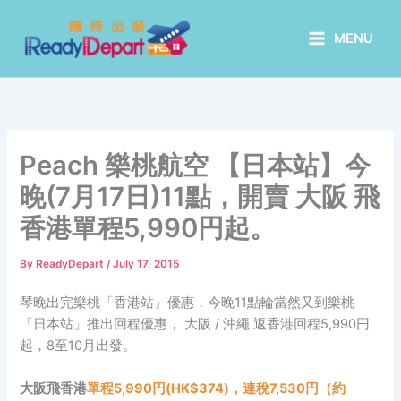
Skip
to
MENU
content
Peach 樂桃航空 【日本站】今
晚(7月17日)11點，開賣 大阪 飛
香港單程5,990円起。
By
ReadyDepart
/
July 17, 2015
琴晚出完樂桃「香港站」優惠，今晚11點輪當然又到樂桃
「日本站」推出回程優惠， 大阪 / 沖繩 返香港回程5,990円
起，8至10月出發。
大阪飛香港
單程5,990円(HK$374)，連稅7,530円（約