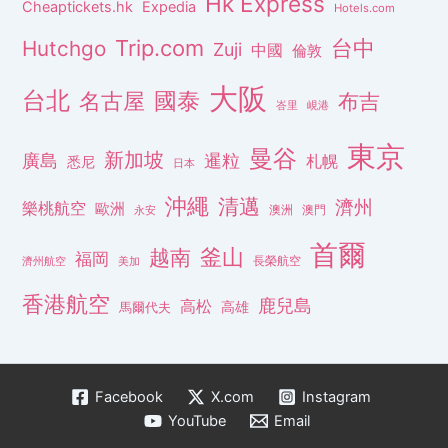
Hk Express
Cheaptickets.hk
Expedia
Hotels.com
Trip.com
台中
Hutchgo
Zuji
中國
倫敦
大阪
台北
名古屋
國泰
布吉
峇里
峴港
東京
曼谷
新加坡
廣島
暹粒
札幌
悉尼
日本
沖繩
清邁
濟州
樂桃航空
歐洲
澳洲
澳門
永安
首爾
釜山
越南
福岡
長榮航空
濟州航空
美加
香港航空
鹿兒島
高松
高雄
馬爾代夫
Facebook
X.com
Instagram
YouTube
Email