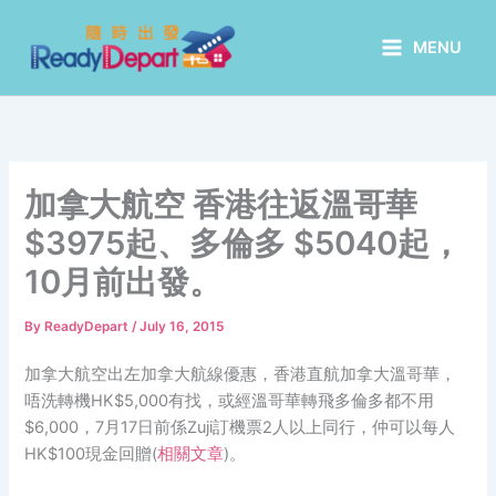
Skip
to
MENU
content
加拿大航空 香港往返溫哥華
$3975起、多倫多 $5040起，
10月前出發。
By
ReadyDepart
/
July 16, 2015
加拿大航空出左加拿大航線優惠，香港直航加拿大溫哥華，
唔洗轉機HK$5,000有找，或經溫哥華轉飛多倫多都不用
$6,000，7月17日前係Zuji訂機票2人以上同行，仲可以每人
HK$100現金回贈(
相關文章
)。