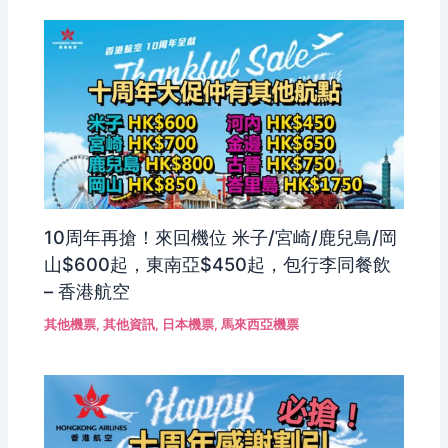
10周年再搶！來回機位 米子/宮崎/鹿兒島/岡
山$600起，東南亞$450起，包行李同餐飲
– 香港航空
其他機票
,
其他資訊
,
日本機票
,
馬來西亞機票