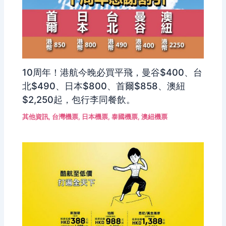
10周年！港航今晚必買平飛，曼谷$400、台
北$490、日本$800、首爾$858、澳紐
$2,250起，包行李同餐飲。
其他資訊
,
台灣機票
,
日本機票
,
泰國機票
,
澳紐機票