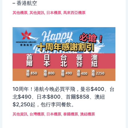
– 香港航空
其他機票
,
其他資訊
,
日本機票
,
馬來西亞機票
10周年！港航今晚必買平飛，曼谷$400、台
北$490、日本$800、首爾$858、澳紐
$2,250起，包行李同餐飲。
其他資訊
,
台灣機票
,
日本機票
,
泰國機票
,
澳紐機票