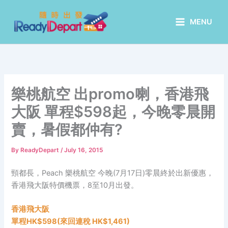
Skip
to
MENU
content
樂桃航空 出promo喇，香港飛
大阪 單程$598起，今晚零晨開
賣，暑假都仲有?
By
ReadyDepart
/
July 16, 2015
頸都長，Peach 樂桃航空 今晚(7月17日)零晨終於出新優惠，
香港飛大阪特價機票，8至10月出發。
香港飛大阪
單程HK
$598(來回連稅 HK$1,461)