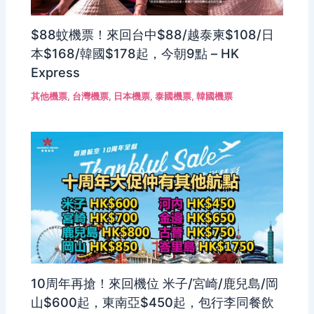
$88蚊機票！來回台中$88/越泰柬$108/日
本$168/韓國$178起，今朝9點 – HK
Express
其他機票
,
台灣機票
,
日本機票
,
泰國機票
,
韓國機票
10周年再搶！來回機位 米子/宮崎/鹿兒島/岡
山$600起，東南亞$450起，包行李同餐飲