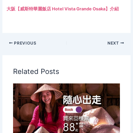
大阪【威斯特華麗飯店 Hotel Vista Grande Osaka】介紹
PREVIOUS
NEXT
Related Posts