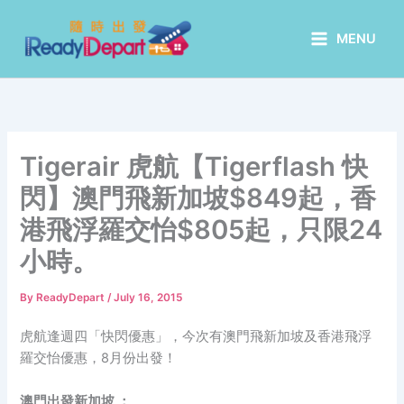
Skip
to
MENU
content
Tigerair 虎航【Tigerflash 快
閃】澳門飛新加坡$849起，香
港飛浮羅交怡$805起，只限24
小時。
By
ReadyDepart
/
July 16, 2015
虎航逢週四「快閃優惠」，今次有澳門飛新加坡及香港飛浮
羅交怡優惠，8月份出發！
澳門出發新加坡 ：