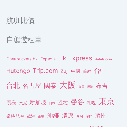
航班比價
自駕遊租車
Hk Express
Cheaptickets.hk
Expedia
Hotels.com
Trip.com
台中
Hutchgo
Zuji
中國
倫敦
大阪
台北
名古屋
國泰
布吉
峇里
峴港
東京
曼谷
新加坡
廣島
暹粒
札幌
悉尼
日本
沖繩
清邁
濟州
樂桃航空
歐洲
澳洲
澳門
永安