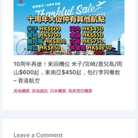
10周年再搶！來回機位 米子/宮崎/鹿兒島/岡
山$600起，東南亞$450起，包行李同餐飲
– 香港航空
其他機票
,
其他資訊
,
日本機票
,
馬來西亞機票
Leave a Comment