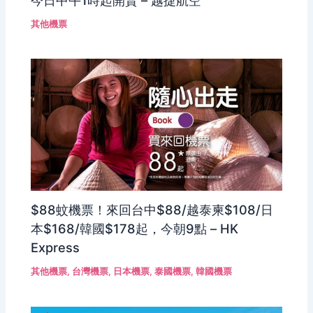
其他機票
$88蚊機票！來回台中$88/越泰柬$108/日
本$168/韓國$178起，今朝9點 – HK
Express
其他機票
,
台灣機票
,
日本機票
,
泰國機票
,
韓國機票