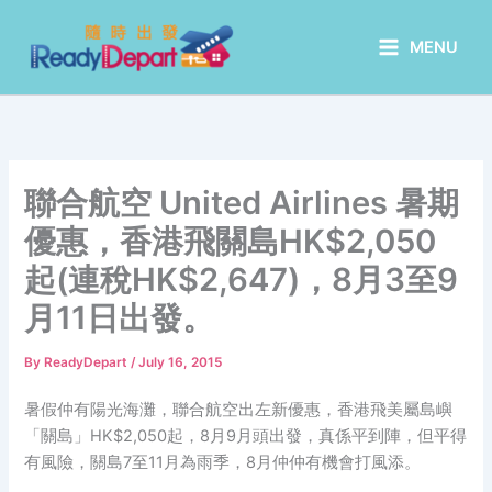
Skip
to
MENU
content
聯合航空 United Airlines 暑期
優惠，香港飛關島HK$2,050
起(連稅HK$2,647)，8月3至9
月11日出發。
By
ReadyDepart
/
July 16, 2015
暑假仲有陽光海灘，聯合航空出左新優惠，香港飛美屬島嶼
「關島」HK$2,050起，8月9月頭出發，真係平到陣，但平得
有風險，關島7至11月為雨季，8月仲仲有機會打風添。