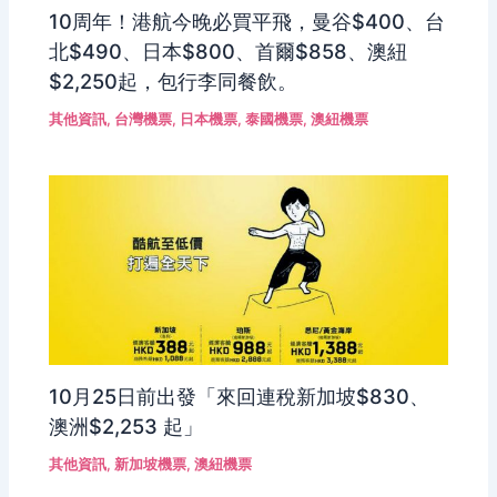
10周年！港航今晚必買平飛，曼谷$400、台
北$490、日本$800、首爾$858、澳紐
$2,250起，包行李同餐飲。
其他資訊
,
台灣機票
,
日本機票
,
泰國機票
,
澳紐機票
10月25日前出發「來回連稅新加坡$830、
澳洲$2,253 起」
其他資訊
,
新加坡機票
,
澳紐機票