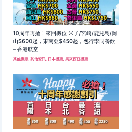
10周年再搶！來回機位 米子/宮崎/鹿兒島/岡
山$600起，東南亞$450起，包行李同餐飲
– 香港航空
其他機票
,
其他資訊
,
日本機票
,
馬來西亞機票