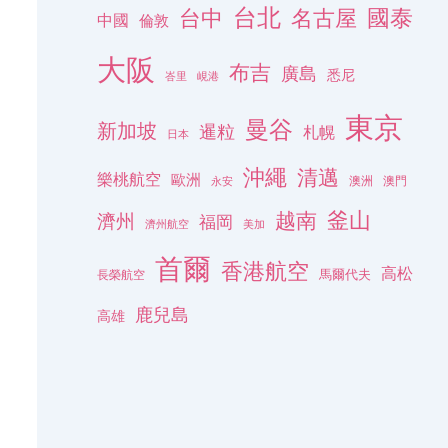
台北
名古屋
國泰
台中
中國
倫敦
大阪
布吉
廣島
悉尼
峇里
峴港
東京
曼谷
新加坡
暹粒
札幌
日本
沖繩
清邁
樂桃航空
歐洲
澳洲
澳門
永安
釜山
越南
濟州
福岡
濟州航空
美加
首爾
香港航空
高松
長榮航空
馬爾代夫
鹿兒島
高雄