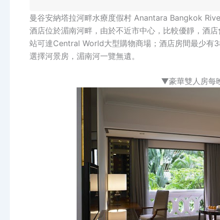
曼谷安納塔拉河畔水療度假村 Anantara Bangkok Riversi
酒店位於湄南河畔，由於不近市中心，比較優靜，酒店會提供定時私
站可達Central World大型購物商場；酒店房間最
選擇河景房，湄南河一覽無遺。
▼豪華雙人房每晚HK