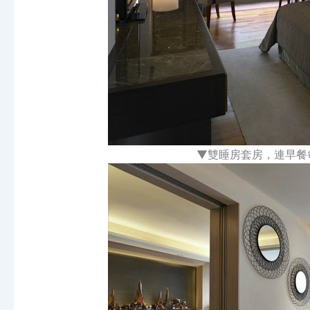
▼雙睡房套房，連早餐每晚HK