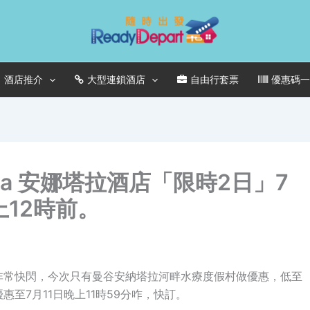
酒店推介
大型連鎖酒店
自由行套票
優惠碼
ara 安娜塔拉酒店「限時2日」7
上12時前。
而且非常快閃，今次只有曼谷安納塔拉河畔水療度假村做優惠，低至
惠至7月11日晚上11時59分咋，快訂。