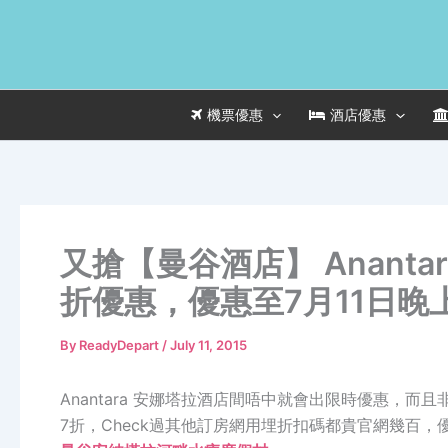
Skip
to
content
機票優惠
酒店優惠
又搶【曼谷酒店】 Anant
折優惠，優惠至7月11日晚
By
ReadyDepart
/
July 11, 2015
Anantara 安娜塔拉酒店間唔中就會出限時優惠，
7折，Check過其他訂房網用埋折扣碼都貴官網幾百，優