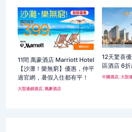
12天驚喜
11間 萬豪酒店 Marriott Hotel
區酒店 6
【沙灘！樂無窮】優惠，仲平
過官網，暑假入住都有平！
中國酒店
,
大型
大型連鎖酒店
,
萬豪酒店