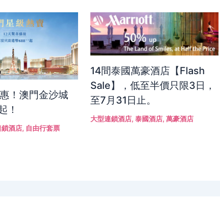
14間泰國萬豪酒店【Flash
Sale】，低至半價只限3日，
優惠！澳門金沙城
至7月31日止。
折起！
大型連鎖酒店
,
泰國酒店
,
萬豪酒店
連鎖酒店
,
自由行套票