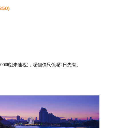
850)
000晚(未連稅)，呢個價只係呢2日先有。