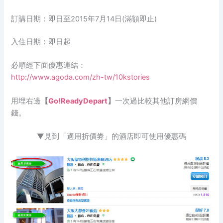
訂購日期：即日至2015年7月14日(滿額即止)
入住日期：即日起
必順經下面優惠連結：
http://www.agoda.com/zh-tw/10kstories
用埋右邊
【
Go!ReadyDepart
】
一次過比較其他訂房網價
錢。
▼見到「適用折價劵」的酒店即可使用優惠碼