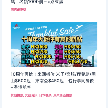
碼，名額1000個 – e路東瀛
酒店優惠碼
10周年再搶！來回機位 米子/宮崎/鹿兒島/岡
山$600起，東南亞$450起，包行李同餐飲
– 香港航空
其他機票
,
其他資訊
,
日本機票
,
馬來西亞機票