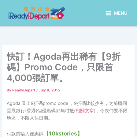
Skip
to
MENU
content
快訂！Agoda再出稀有【9折
碼】Promo Code，只限首
4,000張訂單。
By
ReadyDepart
/
July 8, 2015
Agoda 又出9折碼promo code ，9折碼比較少有，之前聯同
星展銀行(香港)個優惠碼都無咁抵(
相關文章
)，今次仲要不限
地區，不限入住日期。
【10kstories】
付款前輸入優惠碼