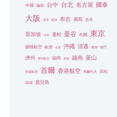
台北
名古屋
國泰
台中
中國
倫敦
大阪
布吉
廣島
悉尼
峇里
峴港
東京
曼谷
新加坡
暹粒
札幌
日本
沖繩
清邁
樂桃航空
歐洲
澳洲
澳門
永安
釜山
越南
濟州
福岡
濟州航空
美加
首爾
香港航空
高松
長榮航空
馬爾代夫
鹿兒島
高雄