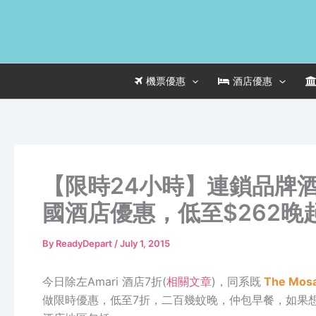
Skip
to
content
機票優惠
酒店優惠
【限時24小時】連鎖品牌酒店 The
國酒店優惠，低至$262晚起，
By
ReadyDepart
/
July 1, 2015
今日除左Amari 酒店7折(
相關文章
)，同系既
The Mosai
做限時優惠，低至7折，二百幾蚊晚，仲包早餐，如果