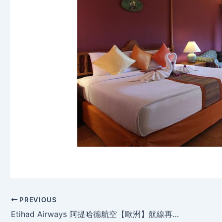
PREVIOUS
Etihad Airways 阿提哈德航空【歐洲】航線再促銷 香港飛歐洲$4,553起(連稅)，明年3月出發。