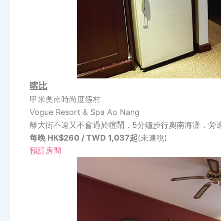
喀比
甲米奧南時尚度假村
Vogue Resort & Spa Ao Nang
離大街不遠又不會過於喧鬧，5分鐘步行奧南海灘，旁
每晚 HK$260 / TWD 1,037起
(未連稅)
預訂房間