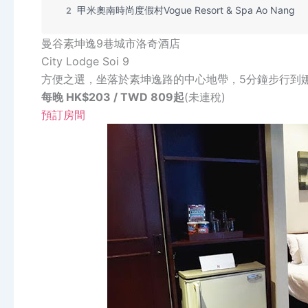
甲米奧南時尚度假村Vogue Resort & Spa Ao Nang
2
曼谷素坤逸9巷城市洛奇酒店
City Lodge Soi 9
方便之選，坐落於素坤逸路的中心地帶，5分鐘步行到娜娜廣場
每晚 HK$203 / TWD 809起
(未連稅)
預訂房間