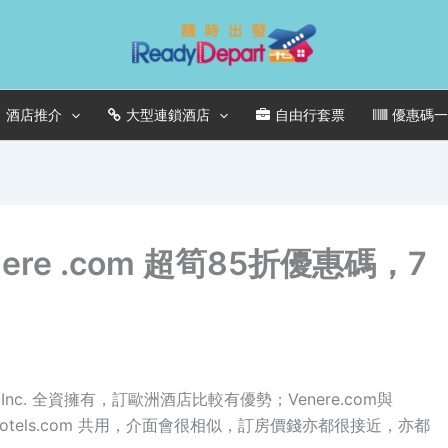
酒店推介
大型連鎖酒店
自由行套票
優惠碼
nere .com 超筍85折優惠碼，7
a Inc. 全資擁有，訂歐洲酒店比較有優勢；Venere.com與
統與 Hotels.com 共用，介面會很相似，訂房價錢亦都很接近，亦都