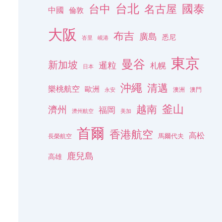
台北
名古屋
國泰
台中
中國
倫敦
大阪
布吉
廣島
悉尼
峇里
峴港
東京
曼谷
新加坡
暹粒
札幌
日本
沖繩
清邁
樂桃航空
歐洲
澳洲
澳門
永安
釜山
越南
濟州
福岡
濟州航空
美加
首爾
香港航空
高松
長榮航空
馬爾代夫
鹿兒島
高雄