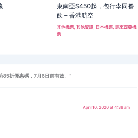
瀛
東南亞$450起，包行李同餐
飲 – 香港航空
其他機票
,
其他資訊
,
日本機票
,
馬來西亞機
票
com 超筍85折優惠碼，7月6日前有效。”
April 10, 2020 at 4:38 am