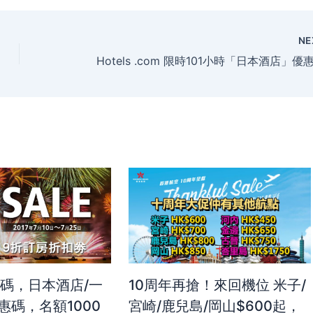
NE
惠碼，日本酒店/一
10周年再搶！來回機位 米子/
惠碼，名額1000
宮崎/鹿兒島/岡山$600起，