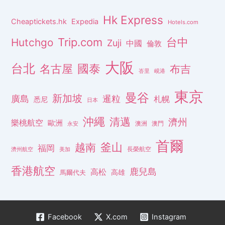
Hk Express
Cheaptickets.hk
Expedia
Hotels.com
Trip.com
台中
Hutchgo
Zuji
中國
倫敦
大阪
台北
名古屋
國泰
布吉
峇里
峴港
東京
曼谷
新加坡
廣島
暹粒
札幌
悉尼
日本
沖繩
清邁
濟州
樂桃航空
歐洲
澳洲
澳門
永安
首爾
釜山
越南
福岡
長榮航空
濟州航空
美加
香港航空
鹿兒島
高松
高雄
馬爾代夫
Facebook
X.com
Instagram