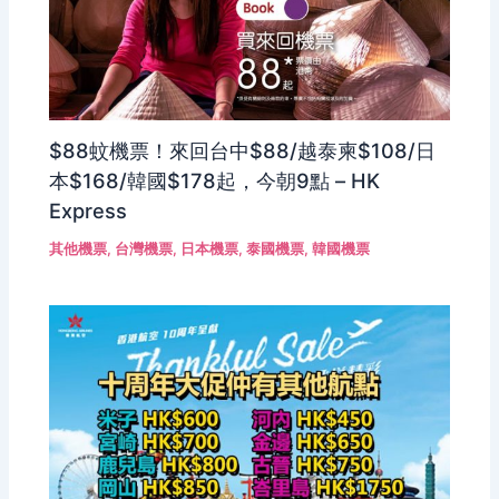
$88蚊機票！來回台中$88/越泰柬$108/日
本$168/韓國$178起，今朝9點 – HK
Express
其他機票
,
台灣機票
,
日本機票
,
泰國機票
,
韓國機票