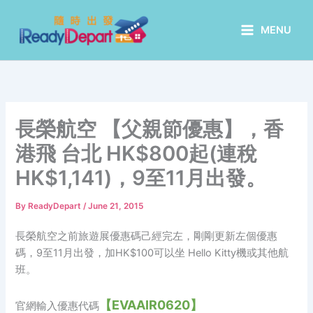
Skip
to
MENU
content
長榮航空 【父親節優惠】，香
港飛 台北 HK$800起(連稅
HK$1,141)，9至11月出發。
By
ReadyDepart
/
June 21, 2015
長榮航空之前旅遊展優惠碼己經完左，剛剛更新左個優惠
碼，9至11月出發，加HK$100可以坐 Hello Kitty機或其他航
班。
【EVAAIR0620】
官網輸入優惠代碼