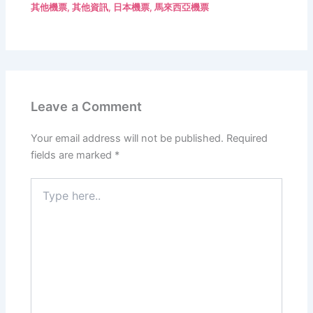
其他機票
,
其他資訊
,
日本機票
,
馬來西亞機票
Leave a Comment
Your email address will not be published.
Required
fields are marked
*
Type
here..