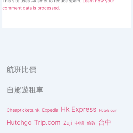
This site uses Akismet to reduce spam.
Learn how your
comment data is processed.
航班比價
自駕遊租車
Hk Express
Cheaptickets.hk
Expedia
Hotels.com
Trip.com
台中
Hutchgo
Zuji
中國
倫敦