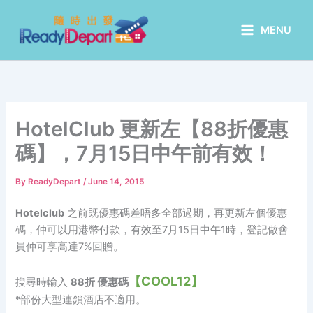
Skip
to
MENU
content
HotelClub 更新左【88折優惠
碼】，7月15日中午前有效！
By
ReadyDepart
/
June 14, 2015
Hotelclub
之前既優惠碼差唔多全部過期，再更新左個優惠
碼，仲可以用港幣付款，有效至7月15日中午1時，登記做會
員仲可享高達7%回贈。
【COOL12】
搜尋時輸入
88折 優惠碼
*部份大型連鎖酒店不適用。