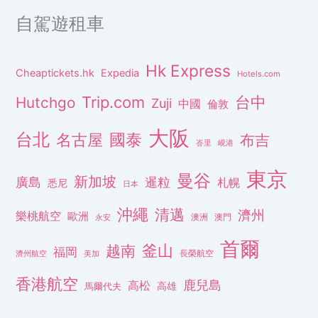
自駕遊租車
Hk Express
Cheaptickets.hk
Expedia
Hotels.com
Trip.com
台中
Hutchgo
Zuji
中國
倫敦
大阪
台北
名古屋
國泰
布吉
峇里
峴港
東京
曼谷
新加坡
廣島
暹粒
札幌
悉尼
日本
沖繩
清邁
濟州
樂桃航空
歐洲
澳洲
澳門
永安
首爾
釜山
越南
福岡
長榮航空
濟州航空
美加
香港航空
鹿兒島
高松
高雄
馬爾代夫