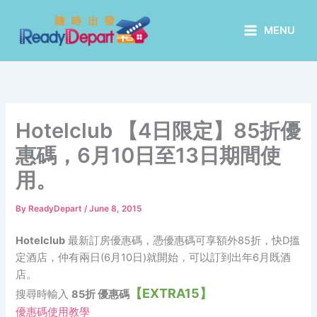
Skip
to
MENU
content
Hotelclub 【4日限定】85折優
惠碼，6月10日至13日期間使
用。
By
ReadyDepart
/
June 8, 2015
Hotelclub
最新訂房優惠碼，憑優惠碼可享額外85折，快D搵
定酒店，仲有兩日(6月10日)就開始，可以訂到出年6月既酒
店。
【EXTRA15】
搜尋時輸入
85折 優惠碼
優惠碼使用教學