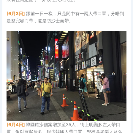
[6月3日]
跟前一日一樣，只是間中有一兩人帶口罩，分唔到
是整完容而帶，還是防沙士而帶。
[6月4日]
韓國確疹個案増加至35人，街上明顯多左人帶口
罩，但以旅客居多，很少韓國人帶口罩，學校區如梨大及弘