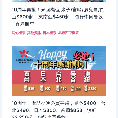
10周年再搶！來回機位 米子/宮崎/鹿兒島/岡
山$600起，東南亞$450起，包行李同餐飲
– 香港航空
其他機票
,
其他資訊
,
日本機票
,
馬來西亞機票
10周年！港航今晚必買平飛，曼谷$400、台
北$490、日本$800、首爾$858、澳紐
$2,250起，包行李同餐飲。