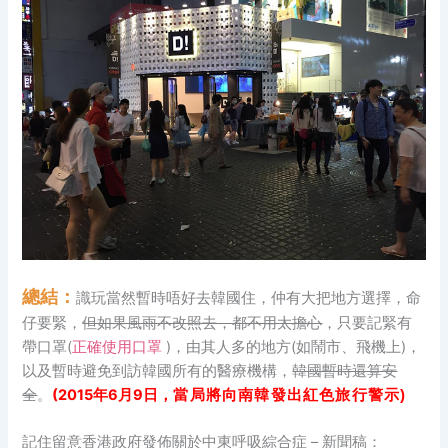
總結：
識玩當然暫時唔好去韓國住，仲有大把地方選擇，命
仔要緊，
但如果風雨不改照去，都不用太擔心
，只要記緊有
帶口罩(
正確使用口罩
)，由其人多的地方(如鬧市、飛機上)，
以及暫時避免到訪韓國所有的醫療機構，
韓國暫時還算安
全
。
(2015年6月9日，
當局將向南韓發出紅色旅行警示)
記住留意香港政府發佈關於中東呼吸綜合症 – 新聞稿：