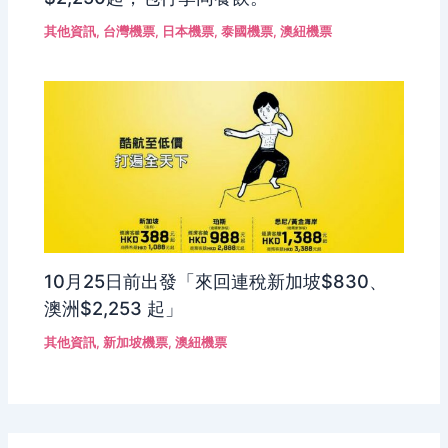
其他資訊
,
台灣機票
,
日本機票
,
泰國機票
,
澳紐機票
10月25日前出發「來回連稅新加坡$830、
澳洲$2,253 起」
其他資訊
,
新加坡機票
,
澳紐機票