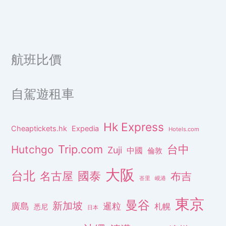
航班比價
自駕遊租車
Hk Express
Cheaptickets.hk
Expedia
Hotels.com
Trip.com
台中
Hutchgo
Zuji
中國
倫敦
大阪
台北
名古屋
國泰
布吉
峇里
峴港
東京
曼谷
新加坡
廣島
暹粒
札幌
悉尼
日本