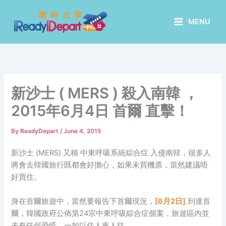
Skip
to
MENU
content
新沙士 ( MERS ) 殺入南韓 ，
2015年6月4日 首爾 直擊！
By
ReadyDepart
/
June 4, 2015
新沙士 (MERS) 又稱 中東呼吸系統綜合症 入侵南韓，很多人
將會去韓國旅行既都會好擔心，如果未買機票，當然建議唔
好買住。
身在首爾旅遊中，當然要報告下首爾現況，
[6月2日]
到達首
爾，韓國政府公佈第24宗中東呼吸綜合症個案，旅遊區內並
未有任何恐慌，一如以住人來人往。